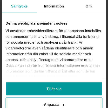
Lagervara. Leveranstid 2-5 arbetsdagar.
Samtycke
Information
Om
✅ Alltid grymma deals.
✅ Öppet köp i 30 dagar vid onlineköp.
✅ Fri frakt till ombud vid köp över 500 kr.
Denna webbplats använder cookies
LÄGG I VARUKORGEN
Vi använder enhetsidentifierare för att anpassa innehållet
och annonserna till användarna, tillhandahålla funktioner
för sociala medier och analysera vår trafik. Vi
vidarebefordrar även sådana identifierare och annan
INFO
information från din enhet till de sociala medier och
annons- och analysföretag som vi samarbetar med.
VARUMÄRKE
Albrekts Guld
Dessa kan i sin tur kombinera informationen med annan
MATERIAL
Guld
information som du har tillhandahållit eller som de har
ÄDELMETALL
18K Gold
samlat in när du har använt deras tjänster.
VIKT CA (GRAM)
1,70
Tillåt alla
Andra köpte även
Anpassa