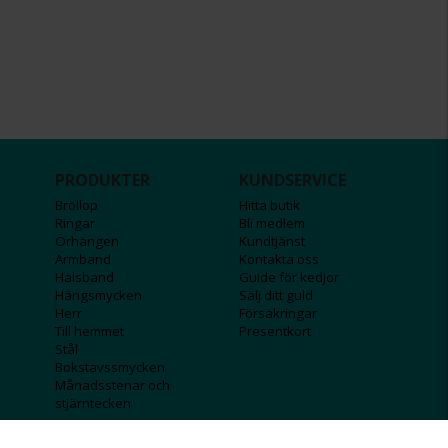
PRODUKTER
KUNDSERVICE
Bröllop
Hitta butik
Ringar
Bli medlem
Örhängen
Kundtjänst
Armband
Kontakta oss
Halsband
Guide för kedjor
Hängsmycken
Sälj ditt guld
Herr
Försäkringar
Till hemmet
Presentkort
Stål
Bokstavssmycken
Månadsstenar och
stjärntecken
FÖRETAGSINFO
KOLLA IN