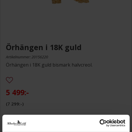
Örhängen i 18K guld
Artikelnummer: 20156220
Örhängen i 18K guld bismark halvcreol.
5 499:-
7 299:-
Storleksguide
Presentinslagning
+
29:-