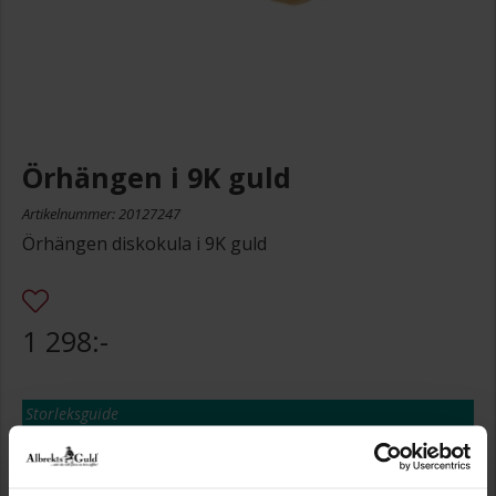
Örhängen i 9K guld
Artikelnummer: 20127247
Örhängen diskokula i 9K guld
1 298:-
Storleksguide
Presentinslagning
+
29:-
Lagervara. Leveranstid 2-5 arbetsdagar.