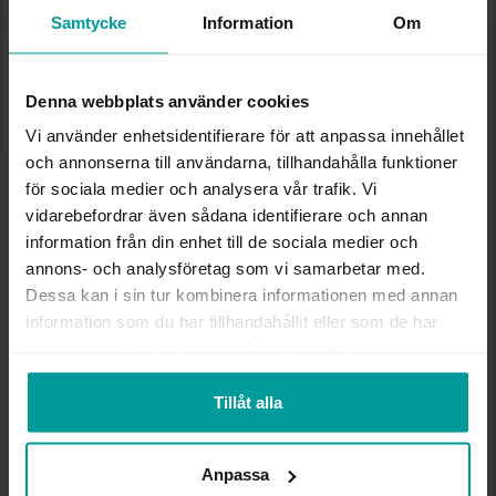
✅ Alltid grymma deals.
Samtycke
Information
Om
✅ Öppet köp i 30 dagar vid onlineköp.
✅ Fri frakt till ombud vid köp över 500 kr.
LÄGG I VARUKORGEN
Denna webbplats använder cookies
Vi använder enhetsidentifierare för att anpassa innehållet
och annonserna till användarna, tillhandahålla funktioner
för sociala medier och analysera vår trafik. Vi
INFO
vidarebefordrar även sådana identifierare och annan
information från din enhet till de sociala medier och
DIAMETER CA (MM)
5
annons- och analysföretag som vi samarbetar med.
VARUMÄRKE
Albrekts Guld
Dessa kan i sin tur kombinera informationen med annan
MATERIAL
Guld
information som du har tillhandahållit eller som de har
ÄDELMETALL
9K Gold
samlat in när du har använt deras tjänster.
VIKT CA (GRAM)
0,45
Tillåt alla
Andra köpte även
Anpassa