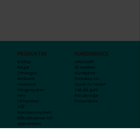
PRODUKTER
KUNDSERVICE
Bröllop
Hitta butik
Ringar
Bli medlem
Örhängen
Kundtjänst
Armband
Kontakta oss
Halsband
Guide för kedjor
Hängsmycken
Sälj ditt guld
Herr
Försäkringar
Till hemmet
Presentkort
Stål
Bokstavssmycken
Månadsstenar och
stjärntecken
FÖRETAGSINFO
KOLLA IN