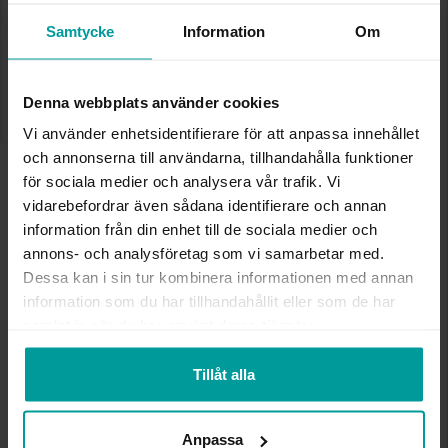
Lagervara. Leveranstid 2-5 arbetsdagar.
✅ Alltid grymma deals.
Samtycke
Information
Om
✅ Öppet köp i 30 dagar vid onlineköp.
✅ Fri frakt till ombud vid köp över 500 kr.
Denna webbplats använder cookies
LÄGG I VARUKORGEN
Vi använder enhetsidentifierare för att anpassa innehållet
och annonserna till användarna, tillhandahålla funktioner
för sociala medier och analysera vår trafik. Vi
INFO
vidarebefordrar även sådana identifierare och annan
information från din enhet till de sociala medier och
BREDD CA (MM)
3-6 mm
annons- och analysföretag som vi samarbetar med.
HÖJD CA (MM)
20.0
Dessa kan i sin tur kombinera informationen med annan
VARUMÄRKE
Albrekts Guld
information som du har tillhandahållit eller som de har
MATERIAL
Silver
samlat in när du har använt deras tjänster.
STEN/PÄRLA
Kubisk zirkonia
Tillåt alla
Andra köpte även
Anpassa