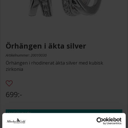
Örhängen i äkta silver
Artikelnummer: 20010030
Örhängen i rhodinerat äkta silver med kubisk
zirkonia
699:-
Storleksguide
Presentinslagning
+
29:-