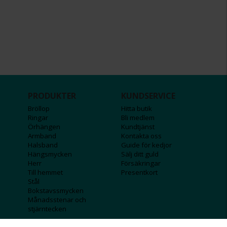
PRODUKTER
KUNDSERVICE
Bröllop
Hitta butik
Ringar
Bli medlem
Örhängen
Kundtjänst
Armband
Kontakta oss
Halsband
Guide för kedjor
Hängsmycken
Sälj ditt guld
Herr
Försäkringar
Till hemmet
Presentkort
Stål
Bokstavssmycken
Månadsstenar och
stjärntecken
FÖRETAGSINFO
KOLLA IN