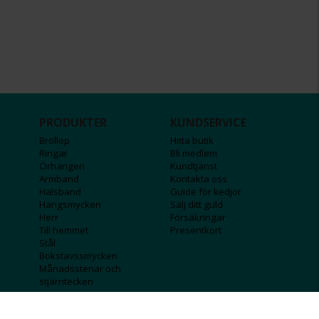
PRODUKTER
KUNDSERVICE
Bröllop
Hitta butik
Ringar
Bli medlem
Örhängen
Kundtjänst
Armband
Kontakta oss
Halsband
Guide för kedjor
Hängsmycken
Sälj ditt guld
Herr
Försäkringar
Till hemmet
Presentkort
Stål
Bokstavssmycken
Månadsstenar och
stjärntecken
FÖRETAGSINFO
KOLLA IN