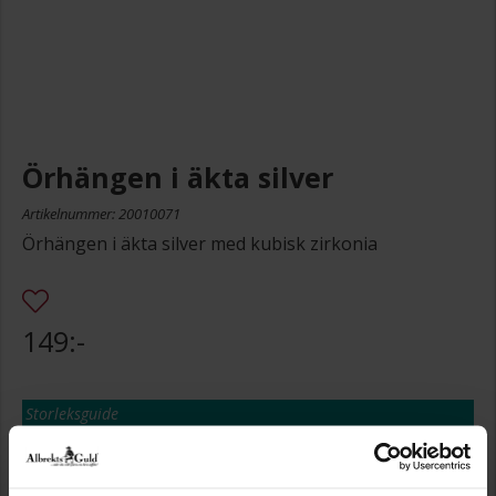
Örhängen i äkta silver
Artikelnummer: 20010071
Örhängen i äkta silver med kubisk zirkonia
149:-
Storleksguide
Presentinslagning
+
29:-
Lagervara. Leveranstid 2-5 arbetsdagar.