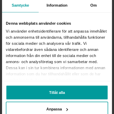
✅ Alltid grymma deals.
Samtycke
Information
Om
✅ Öppet köp i 30 dagar vid onlineköp.
✅ Fri frakt till ombud vid köp över 500 kr.
LÄGG I VARUKORGEN
Denna webbplats använder cookies
Vi använder enhetsidentifierare för att anpassa innehållet
och annonserna till användarna, tillhandahålla funktioner
för sociala medier och analysera vår trafik. Vi
INFO
vidarebefordrar även sådana identifierare och annan
information från din enhet till de sociala medier och
BREDD CA (MM)
5.5
annons- och analysföretag som vi samarbetar med.
HÖJD CA (MM)
5.5
Dessa kan i sin tur kombinera informationen med annan
VARUMÄRKE
Albrekts Guld
information som du har tillhandahållit eller som de har
MATERIAL
Silver
samlat in när du har använt deras tjänster.
STEN/PÄRLA
Kubisk zirkonia
Tillåt alla
Andra köpte även
Anpassa