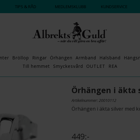
DAGS ATT POPPA?
💍💘
TIPS & RÅD
MEDLEMSKLUBB
KUNDSERVICE
nter
Bröllop
Ringar
Örhängen
Armband
Halsband
Hängs
Till hemmet
Smyckesvård
OUTLET
REA
Örhängen i äkta s
Artikelnummer: 20010112
Örhängen i äkta silver med k
449:-