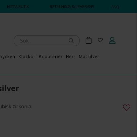
HITTA BUTIK
BETALNING & LEVERANS
FAQ
mycken
Klockor
Bijouterier
Herr
Matsilver
ilver
ubisk zirkonia