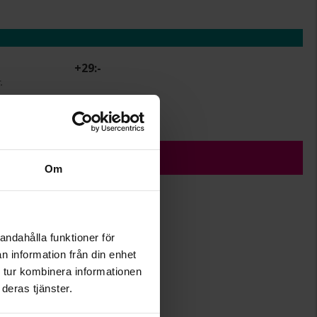
+
29:-
.
r.
ÄGG I VARUKORGEN
Om
andahålla funktioner för
6
n information från din enhet
18
 tur kombinera informationen
Albrekts Guld
deras tjänster.
Silver
Kubisk zirkonia