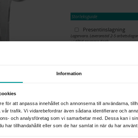
Storleksguide
Presentinslagning
Lagervara. Leveranstid 2-5 arbetsdagar
✅ Alltid grymma deals.
✅ Öppet köp i 30 dagar vid onlineköp.
✅ Fri frakt till ombud vid köp över 500 k
L
Information
cookies
INFO
e för att anpassa innehållet och annonserna till användarna, tillh
BREDD CA (MM)
vår trafik. Vi vidarebefordrar även sådana identifierare och anna
HÖJD CA (MM)
nnons- och analysföretag som vi samarbetar med. Dessa kan i sin
VARUMÄRKE
har tillhandahållit eller som de har samlat in när du har använt 
MATERIAL
STEN/PÄRLA