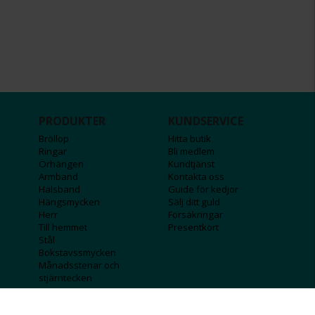
PRODUKTER
KUNDSERVICE
Bröllop
Hitta butik
Ringar
Bli medlem
Örhängen
Kundtjänst
Armband
Kontakta oss
Halsband
Guide för kedjor
Hängsmycken
Sälj ditt guld
Herr
Försäkringar
Till hemmet
Presentkort
Stål
Bokstavssmycken
Månadsstenar och
stjärntecken
FÖRETAGSINFO
KOLLA IN