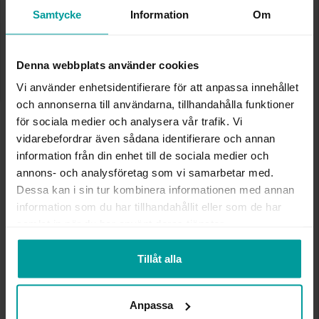
✅ Alltid grymma deals.
Samtycke
Information
Om
✅ Öppet köp i 30 dagar vid onlineköp.
✅ Fri frakt till ombud vid köp över 500 kr.
LÄGG I VARUKORGEN
Denna webbplats använder cookies
Vi använder enhetsidentifierare för att anpassa innehållet
och annonserna till användarna, tillhandahålla funktioner
för sociala medier och analysera vår trafik. Vi
INFO
vidarebefordrar även sådana identifierare och annan
information från din enhet till de sociala medier och
BREDD CA (MM)
9
annons- och analysföretag som vi samarbetar med.
HÖJD CA (MM)
28
Dessa kan i sin tur kombinera informationen med annan
VARUMÄRKE
Albrekts Guld
information som du har tillhandahållit eller som de har
MATERIAL
Silver
samlat in när du har använt deras tjänster.
STEN/PÄRLA
Kubisk zirkonia
Tillåt alla
Andra köpte även
Anpassa