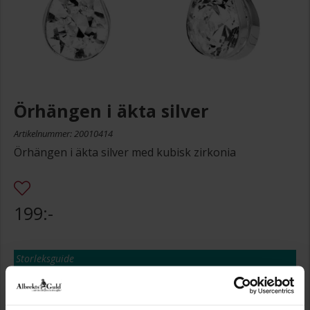
Örhängen i äkta silver
Artikelnummer: 20010414
Örhängen i äkta silver med kubisk zirkonia
199:-
Storleksguide
Presentinslagning
+
29:-
Lagervara. Leveranstid 2-5 arbetsdagar.