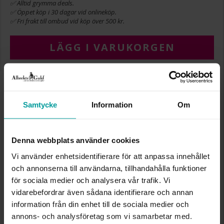
✅ Alltid grymma deals.
✅ Öppet köp i 30 dagar vid onlineköp.
✅ Fri frakt till ombud vid köp över 500 kr.
LÄGG I VARUKORGEN
INFO
Samtycke
Information
Om
BREDD CA (MM)
7
HÖJD CA (MM)
10
VARUMÄRKE
Albrekts Guld
Denna webbplats använder cookies
MATERIAL
Silver
Vi använder enhetsidentifierare för att anpassa innehållet
STEN/PÄRLA
Kristall
och annonserna till användarna, tillhandahålla funktioner
för sociala medier och analysera vår trafik. Vi
Liknande produkter
vidarebefordrar även sådana identifierare och annan
information från din enhet till de sociala medier och
annons- och analysföretag som vi samarbetar med.