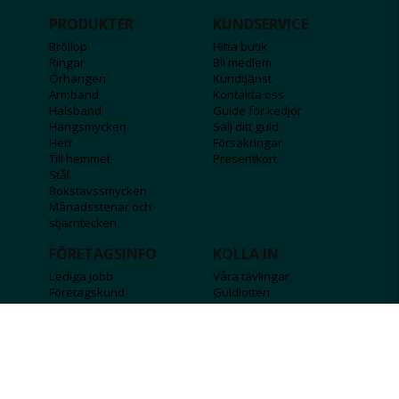
PRODUKTER
KUNDSERVICE
Bröllop
Hitta butik
Ringar
Bli medlem
Örhängen
Kundtjänst
Armband
Kontakta oss
Halsband
Guide för kedjor
Hängsmycken
Sälj ditt guld
Herr
Försäkringar
Till hemmet
Presentkort
Stål
Bokstavssmycken
Månadsstenar och
stjärntecken
FÖRETAGSINFO
KOLLA IN
Lediga jobb
Våra tävlingar
Företagskund
Guldlotten
Affiliateinformation
Graverbara produkter
Integritetspolicy
Rosa Bandet
Köpvillkor
Wolt
Tips & råd
Black Friday
Bröllopsmässa