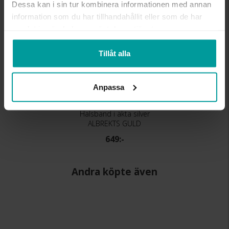
Dessa kan i sin tur kombinera informationen med annan
information som du har tillhandahållit eller som de har
samlat in när du har använt deras tjänster.
Tillåt alla
Anpassa
Halsband i äkta silver
ALBREKTS GULD
649:-
Andra köpte även