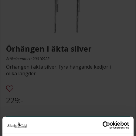
Örhängen i äkta silver
Artikelnummer: 20010923
Örhängen i äkta silver. Fyra hängande kedjor i
olika längder.
229:-
Storleksguide
Presentinslagning
+
29:-