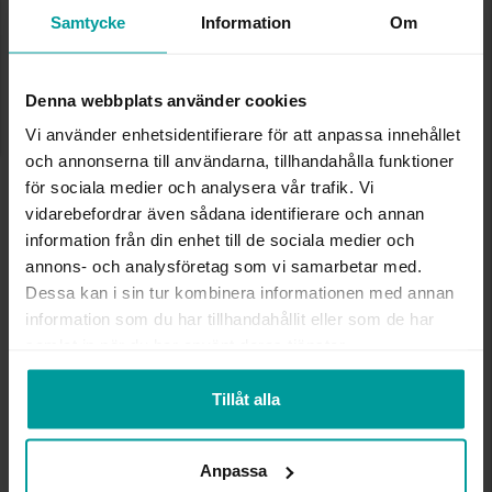
Lagervara. Leveranstid 2-5 arbetsdagar.
Samtycke
Information
Om
✅ Alltid grymma deals.
✅ Öppet köp i 30 dagar vid onlineköp.
✅ Fri frakt till ombud vid köp över 500 kr.
Denna webbplats använder cookies
LÄGG I VARUKORGEN
Vi använder enhetsidentifierare för att anpassa innehållet
och annonserna till användarna, tillhandahålla funktioner
för sociala medier och analysera vår trafik. Vi
vidarebefordrar även sådana identifierare och annan
INFO
information från din enhet till de sociala medier och
annons- och analysföretag som vi samarbetar med.
BREDD CA (MM)
7
Dessa kan i sin tur kombinera informationen med annan
HÖJD CA (MM)
64
information som du har tillhandahållit eller som de har
VARUMÄRKE
Albrekts Guld
samlat in när du har använt deras tjänster.
MATERIAL
Silver
Tillåt alla
Andra köpte även
Anpassa