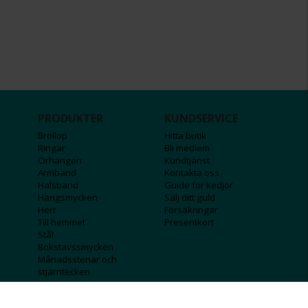
PRODUKTER
KUNDSERVICE
Bröllop
Hitta butik
Ringar
Bli medlem
Örhängen
Kundtjänst
Armband
Kontakta oss
Halsband
Guide för kedjor
Hängsmycken
Sälj ditt guld
Herr
Försäkringar
Till hemmet
Presentkort
Stål
Bokstavssmycken
Månadsstenar och
stjärntecken
FÖRETAGSINFO
KOLLA IN