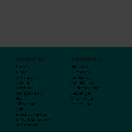
PRODUKTER
KUNDSERVICE
Bröllop
Hitta butik
Ringar
Bli medlem
Örhängen
Kundtjänst
Armband
Kontakta oss
Halsband
Guide för kedjor
Hängsmycken
Sälj ditt guld
Herr
Försäkringar
Till hemmet
Presentkort
Stål
Bokstavssmycken
Månadsstenar och
stjärntecken