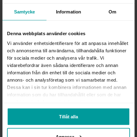
kan ej kombineras med andra produkter. Gäller så långt lagret
räcker eller t.o.m. 17/8 2026
Samtycke
Information
Om
Presentinslagning
+
29:-
Lagervara. Leveranstid 2-5 arbetsdagar.
✅ Alltid grymma deals.
Denna webbplats använder cookies
✅ Öppet köp i 30 dagar vid onlineköp.
Vi använder enhetsidentifierare för att anpassa innehållet
✅ Fri frakt till ombud vid köp över 500 kr.
och annonserna till användarna, tillhandahålla funktioner
för sociala medier och analysera vår trafik. Vi
LÄGG I VARUKORGEN
vidarebefordrar även sådana identifierare och annan
information från din enhet till de sociala medier och
annons- och analysföretag som vi samarbetar med.
INFO
Dessa kan i sin tur kombinera informationen med annan
information som du har tillhandahållit eller som de har
VARUMÄRKE
Albrekts Guld
samlat in när du har använt deras tjänster.
MATERIAL
Silver
Tillåt alla
Andra köpte även
Anpassa