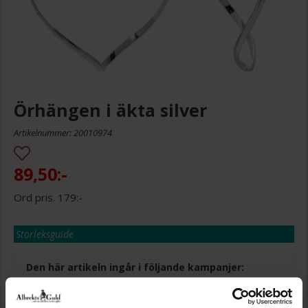
Örhängen i äkta silver
Artikelnummer: 20010974
89,50:-
179:-
Storleksguide
Den här artikeln ingår i följande kampanjer:
Sommarrea - 50%!
50% rabatt på utvalda produkter. Gäller på ordinarie priser och