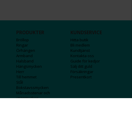
PRODUKTER
KUNDSERVICE
Bröllop
Hitta butik
Ringar
Bli medlem
Örhängen
Kundtjänst
Armband
Kontakta oss
Halsband
Guide för kedjor
Hängsmycken
Sälj ditt guld
Herr
Försäkringar
Till hemmet
Presentkort
Stål
Bokstavssmycken
Månadsstenar och
stjärntecken
FÖRETAGSINFO
KOLLA IN
Lediga jobb
Våra tävlingar
Företagskund
Guldlotten
Affiliateinformation
Graverbara produkter
Integritetspolicy
Rosa Bandet