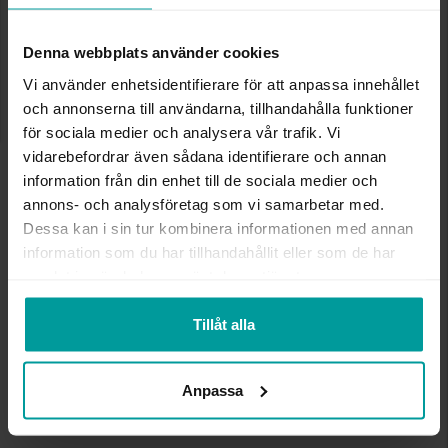
LÄGG I VARUKORGEN
Denna webbplats använder cookies
Vi använder enhetsidentifierare för att anpassa innehållet
och annonserna till användarna, tillhandahålla funktioner
INFO
för sociala medier och analysera vår trafik. Vi
vidarebefordrar även sådana identifierare och annan
BREDD CA (MM)
7
information från din enhet till de sociala medier och
HÖJD CA (MM)
31
annons- och analysföretag som vi samarbetar med.
VARUMÄRKE
Albrekts Guld
Dessa kan i sin tur kombinera informationen med annan
MATERIAL
Silver
information som du har tillhandahållit eller som de har
samlat in när du har använt deras tjänster.
Andra köpte även
Tillåt alla
Anpassa