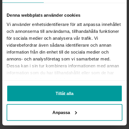
LÄGG I VARUKORGEN
Denna webbplats använder cookies
Vi använder enhetsidentifierare för att anpassa innehållet
och annonserna till användarna, tillhandahålla funktioner
INFO
för sociala medier och analysera vår trafik. Vi
vidarebefordrar även sådana identifierare och annan
BREDD CA (MM)
13
information från din enhet till de sociala medier och
HÖJD CA (MM)
10
annons- och analysföretag som vi samarbetar med.
VARUMÄRKE
Albrekts Guld
Dessa kan i sin tur kombinera informationen med annan
MATERIAL
Silver
information som du har tillhandahållit eller som de har
samlat in när du har använt deras tjänster.
Andra köpte även
Tillåt alla
Anpassa