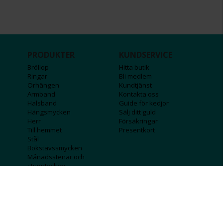
PRODUKTER
KUNDSERVICE
Bröllop
Hitta butik
Ringar
Bli medlem
Örhängen
Kundtjänst
Armband
Kontakta oss
Halsband
Guide för kedjor
Hängsmycken
Sälj ditt guld
Herr
Försäkringar
Till hemmet
Presentkort
Stål
Bokstavssmycken
Månadsstenar och
stjärntecken
FÖRETAGSINFO
KOLLA IN
Lediga jobb
Våra tävlingar
Företagskund
Guldlotten
Affiliateinformation
Graverbara produkter
Integritetspolicy
Rosa Bandet