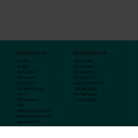
PRODUKTER
KUNDSERVICE
Bröllop
Hitta butik
Ringar
Bli medlem
Örhängen
Kundtjänst
Armband
Kontakta oss
Halsband
Guide för kedjor
Hängsmycken
Sälj ditt guld
Herr
Försäkringar
Till hemmet
Presentkort
Stål
Bokstavssmycken
Månadsstenar och
stjärntecken
FÖRETAGSINFO
KOLLA IN