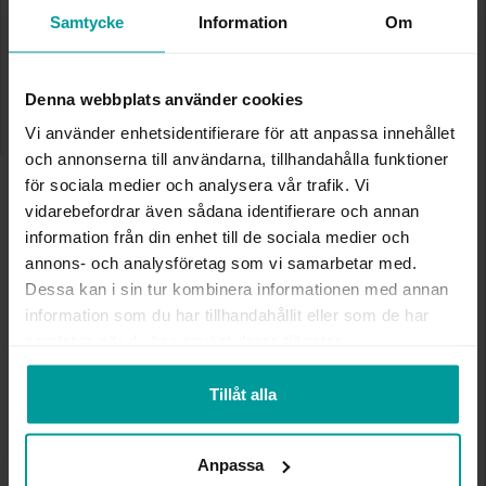
Lagervara. Leveranstid 2-5 arbetsdagar.
Samtycke
Information
Om
✅ Alltid grymma deals.
✅ Öppet köp i 30 dagar vid onlineköp.
✅ Fri frakt till ombud vid köp över 500 kr.
Denna webbplats använder cookies
LÄGG I VARUKORGEN
Vi använder enhetsidentifierare för att anpassa innehållet
och annonserna till användarna, tillhandahålla funktioner
för sociala medier och analysera vår trafik. Vi
vidarebefordrar även sådana identifierare och annan
INFO
information från din enhet till de sociala medier och
annons- och analysföretag som vi samarbetar med.
BREDD CA (MM)
4/5/7
Dessa kan i sin tur kombinera informationen med annan
VARUMÄRKE
Albrekts Guld
information som du har tillhandahållit eller som de har
MATERIAL
Silver
samlat in när du har använt deras tjänster.
STEN/PÄRLA
Imiterad pärla,No
Tillåt alla
Andra köpte även
Anpassa