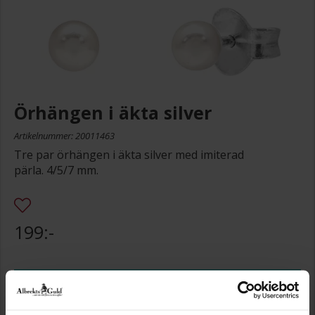
Örhängen i äkta silver
Artikelnummer: 20011463
Tre par örhängen i äkta silver med imiterad
pärla. 4/5/7 mm.
199:-
Storleksguide
Presentinslagning
+
29:-