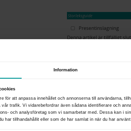
Storleksguide
Presentinslagning
Denna artikel är tillfälligt s
information om lagersaldo.
Lagervara. Leveranstid 2-5 arbetsdagar
✅ Alltid grymma deals.
✅ Öppet köp i 30 dagar vid onlineköp.
✅ Fri frakt till ombud vid köp över 500 k
Information
cookies
INFO
e för att anpassa innehållet och annonserna till användarna, tillh
vår trafik. Vi vidarebefordrar även sådana identifierare och anna
BREDD CA (MM)
nnons- och analysföretag som vi samarbetar med. Dessa kan i sin
HÖJD CA (MM)
har tillhandahållit eller som de har samlat in när du har använt 
VARUMÄRKE