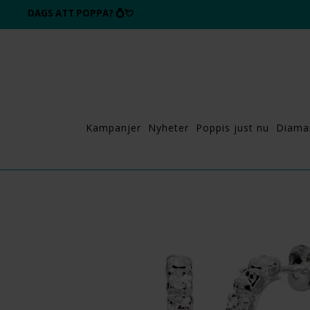
DAGS ATT POPPA?
💍💘
Kampanjer
Nyheter
Poppis just nu
Diama