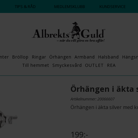
TIPS & RÅD
MEDLEMSKLUBB
KUNDSERVICE
nter
Bröllop
Ringar
Örhängen
Armband
Halsband
Hängs
Till hemmet
Smyckesvård
OUTLET
REA
Örhängen i äkta s
Artikelnummer: 20066607
Örhängen i äkta silver med k
199:-