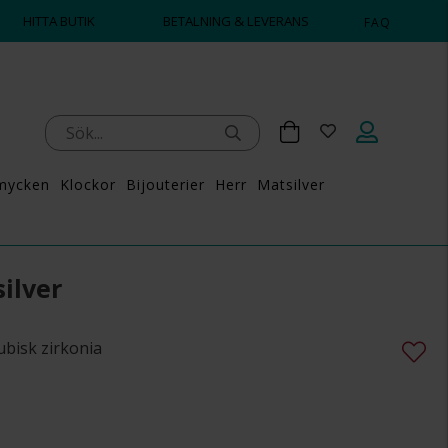
HITTA BUTIK
BETALNING & LEVERANS
FAQ
mycken
Klockor
Bijouterier
Herr
Matsilver
ilver
ubisk zirkonia