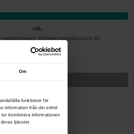
+
29:-
lut i webbshoppen. Vänligen kontakta butik för
.
r.
Om
SLUT I LAGER
andahålla funktioner för
n information från din enhet
2.5-7
 tur kombinera informationen
22
deras tjänster.
Albrekts Guld