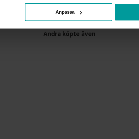
MATERIAL
STEN/PÄRLA
Anpassa
Andra köpte även