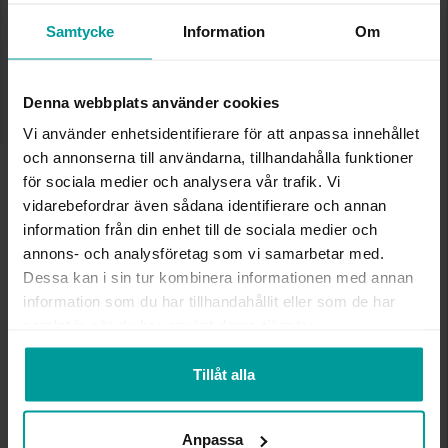
Lagervara. Leveranstid 2-5 arbetsdagar.
✅ Alltid grymma deals.
Samtycke
Information
Om
✅ Öppet köp i 30 dagar vid onlineköp.
✅ Fri frakt till ombud vid köp över 500 kr.
Denna webbplats använder cookies
LÄGG I VARUKORGEN
Vi använder enhetsidentifierare för att anpassa innehållet
och annonserna till användarna, tillhandahålla funktioner
för sociala medier och analysera vår trafik. Vi
INFO
vidarebefordrar även sådana identifierare och annan
information från din enhet till de sociala medier och
BREDD CA (MM)
11,21
annons- och analysföretag som vi samarbetar med.
HÖJD CA (MM)
11,42
Dessa kan i sin tur kombinera informationen med annan
VARUMÄRKE
Albrekts Guld
information som du har tillhandahållit eller som de har
MATERIAL
Silver,Rhodinerat
samlat in när du har använt deras tjänster.
STEN/PÄRLA
Kubisk zirkonia
Tillåt alla
Andra köpte även
Anpassa