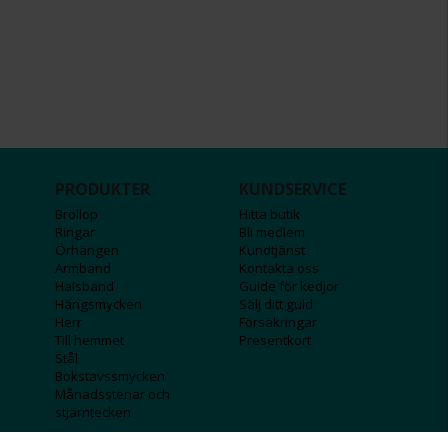
PRODUKTER
KUNDSERVICE
Bröllop
Hitta butik
Ringar
Bli medlem
Örhängen
Kundtjänst
Armband
Kontakta oss
Halsband
Guide för kedjor
Hängsmycken
Sälj ditt guld
Herr
Försäkringar
Till hemmet
Presentkort
Stål
Bokstavssmycken
Månadsstenar och
stjärntecken
FÖRETAGSINFO
KOLLA IN