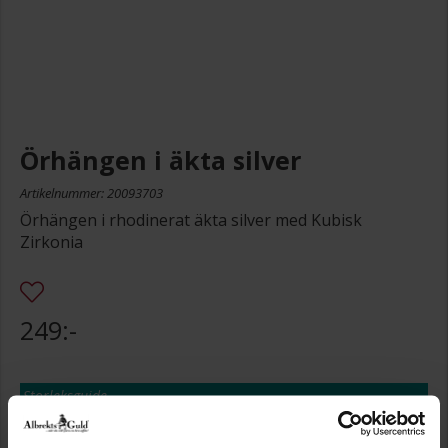
Örhängen i äkta silver
Artikelnummer: 20093703
Örhängen i rhodinerat äkta silver med Kubisk
Zirkonia
249:-
Storleksguide
Presentinslagning
+
29:-