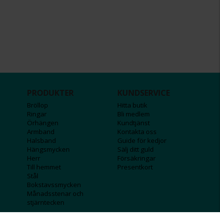
PRODUKTER
KUNDSERVICE
Bröllop
Hitta butik
Ringar
Bli medlem
Örhängen
Kundtjänst
Armband
Kontakta oss
Halsband
Guide för kedjor
Hängsmycken
Sälj ditt guld
Herr
Försäkringar
Till hemmet
Presentkort
Stål
Bokstavssmycken
Månadsstenar och
stjärntecken
FÖRETAGSINFO
KOLLA IN