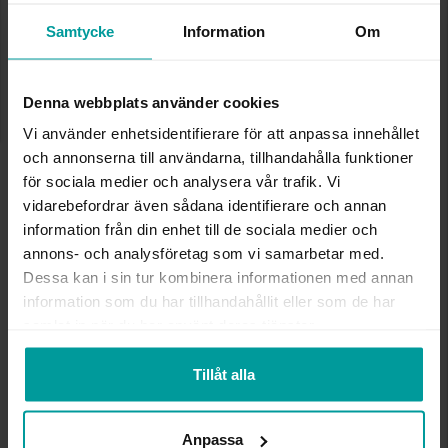
Lagervara. Leveranstid 2-5 arbetsdagar.
✅ Alltid grymma deals.
Samtycke
Information
Om
✅ Öppet köp i 30 dagar vid onlineköp.
✅ Fri frakt till ombud vid köp över 500 kr.
Denna webbplats använder cookies
LÄGG I VARUKORGEN
Vi använder enhetsidentifierare för att anpassa innehållet
och annonserna till användarna, tillhandahålla funktioner
för sociala medier och analysera vår trafik. Vi
INFO
vidarebefordrar även sådana identifierare och annan
information från din enhet till de sociala medier och
BREDD CA (MM)
6,0
annons- och analysföretag som vi samarbetar med.
HÖJD CA (MM)
3,0
Dessa kan i sin tur kombinera informationen med annan
VARUMÄRKE
Albrekts Guld
information som du har tillhandahållit eller som de har
MATERIAL
Silver,Rhodinerat
samlat in när du har använt deras tjänster.
STEN/PÄRLA
Kubisk zirkonia
Tillåt alla
Andra köpte även
Anpassa