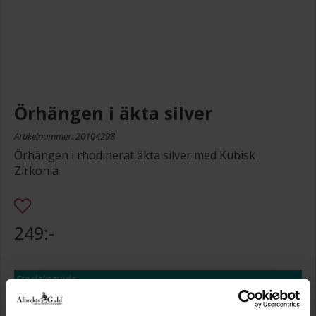
Örhängen i äkta silver
Artikelnummer: 20104298
Örhängen i rhodinerat äkta silver med Kubisk
Zirkonia
249:-
Storleksguide
Presentinslagning
+
29:-