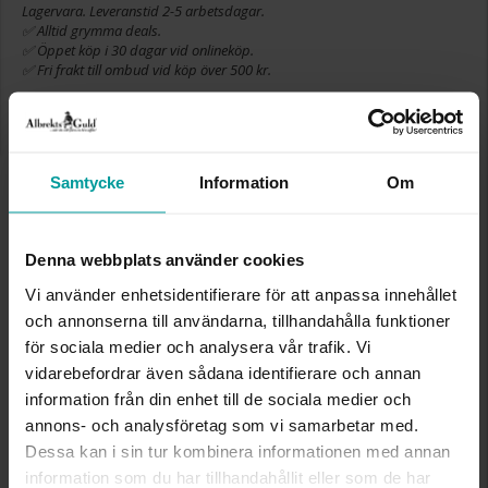
Lagervara. Leveranstid 2-5 arbetsdagar.
✅ Alltid grymma deals.
✅ Öppet köp i 30 dagar vid onlineköp.
✅ Fri frakt till ombud vid köp över 500 kr.
LÄGG I VARUKORGEN
Samtycke
Information
Om
INFO
Denna webbplats använder cookies
VARUMÄRKE
Albrekts Guld
Vi använder enhetsidentifierare för att anpassa innehållet
MATERIAL
Silver
och annonserna till användarna, tillhandahålla funktioner
DETALJER
Emalj
för sociala medier och analysera vår trafik. Vi
vidarebefordrar även sådana identifierare och annan
Liknande produkter
information från din enhet till de sociala medier och
annons- och analysföretag som vi samarbetar med.
Dessa kan i sin tur kombinera informationen med annan
information som du har tillhandahållit eller som de har