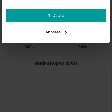
samlat in när du har använt deras tjänster.
Tillåt alla
Anpassa
Halsband i äkta silver
Armband i äkta silver
ALBREKTS GULD
ALBREKTS GULD
349:-
349:-
Andra köpte även