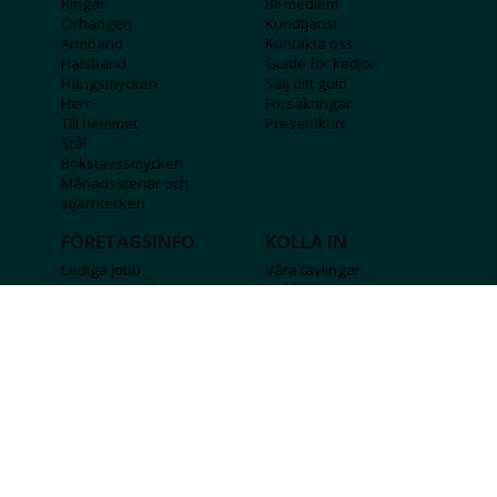
Ringar
Bli medlem
Örhängen
Kundtjänst
Armband
Kontakta oss
Halsband
Guide för kedjor
Hängsmycken
Sälj ditt guld
Herr
Försäkringar
Till hemmet
Presentkort
Stål
Bokstavssmycken
Månadsstenar och
stjärntecken
FÖRETAGSINFO
KOLLA IN
Lediga jobb
Våra tävlingar
Företagskund
Guldlotten
Affiliateinformation
Graverbara produkter
Integritetspolicy
Rosa Bandet
Köpvillkor
Wolt
Tips & råd
Black Friday
Bröllopsmässa
Alla erbjudanden
FÖLJ OSS