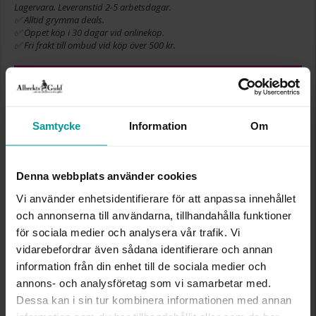
Lagervara. Leveranstid 2-5 arbetsdagar.
✅ Alltid grymma deals.
✅ Öppet köp i 30 dagar vid onlineköp.
✅ Fri frakt till ombud vid köp över 500 kr.
LÄGG I VARUKORGEN
Samtycke
Information
Om
INFO
Denna webbplats använder cookies
DIAMETER CA (MM)
6
VARUMÄRKE
Albrekts Guld
Vi använder enhetsidentifierare för att anpassa innehållet
MATERIAL
Silver
och annonserna till användarna, tillhandahålla funktioner
STEN/PÄRLA
Kubisk zirkonia
för sociala medier och analysera vår trafik. Vi
vidarebefordrar även sådana identifierare och annan
information från din enhet till de sociala medier och
Liknande produkter
annons- och analysföretag som vi samarbetar med.
Dessa kan i sin tur kombinera informationen med annan