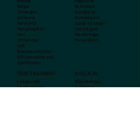
Bröllop
Hitta butik
Ringar
Bli medlem
Örhängen
Kundtjänst
Armband
Kontakta oss
Halsband
Guide för kedjor
Hängsmycken
Sälj ditt guld
Herr
Försäkringar
Till hemmet
Presentkort
Stål
Bokstavssmycken
Månadsstenar och
stjärntecken
FÖRETAGSINFO
KOLLA IN
Lediga jobb
Våra tävlingar
Företagskund
Guldlotten
Affiliateinformation
Graverbara produkter
Integritetspolicy
Rosa Bandet
Köpvillkor
Wolt
Tips & råd
Black Friday
Bröllopsmässa
Alla erbjudanden
FÖLJ OSS