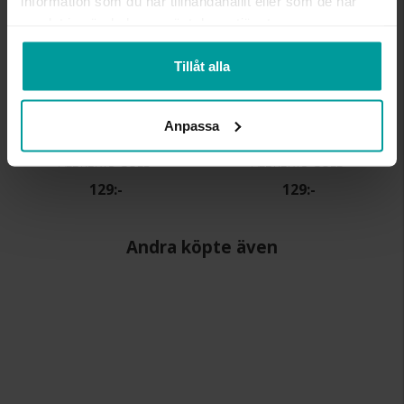
information som du har tillhandahållit eller som de har
samlat in när du har använt deras tjänster.
Tillåt alla
Anpassa
Örhängen i äkta silver
Örhängen i äkta silver
ALBREKTS GULD
ALBREKTS GULD
129:-
129:-
Andra köpte även