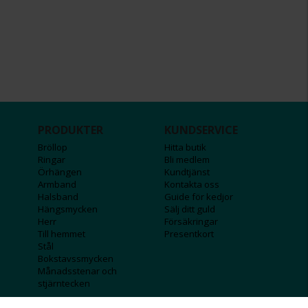
PRODUKTER
KUNDSERVICE
Bröllop
Hitta butik
Ringar
Bli medlem
Örhängen
Kundtjänst
Armband
Kontakta oss
Halsband
Guide för kedjor
Hängsmycken
Sälj ditt guld
Herr
Försäkringar
Till hemmet
Presentkort
Stål
Bokstavssmycken
Månadsstenar och
stjärntecken
FÖRETAGSINFO
KOLLA IN