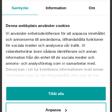
Lagervara. Leveranstid 2-5 arbetsdagar.
✅ Alltid grymma deals.
Samtycke
Information
Om
✅ Öppet köp i 30 dagar vid onlineköp.
✅ Fri frakt till ombud vid köp över 500 kr.
Denna webbplats använder cookies
LÄGG I VARUKORGEN
Vi använder enhetsidentifierare för att anpassa innehållet
och annonserna till användarna, tillhandahålla funktioner
för sociala medier och analysera vår trafik. Vi
INFO
vidarebefordrar även sådana identifierare och annan
information från din enhet till de sociala medier och
BREDD CA (MM)
6,90
annons- och analysföretag som vi samarbetar med.
HÖJD CA (MM)
25,80
Dessa kan i sin tur kombinera informationen med annan
VARUMÄRKE
Albrekts Guld
information som du har tillhandahållit eller som de har
MATERIAL
Silver
samlat in när du har använt deras tjänster.
STEN/PÄRLA
Kubisk zirkonia
Tillåt alla
Andra köpte även
Anpassa