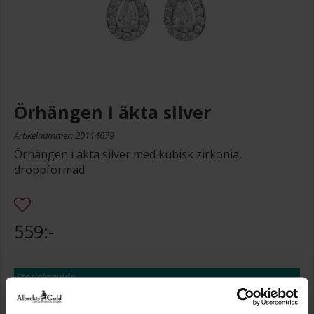
Örhängen i äkta silver
Artikelnummer: 20114679
Örhängen i äkta silver med kubisk zirkonia,
droppformad
559:-
Storleksguide
Presentinslagning
+
29:-