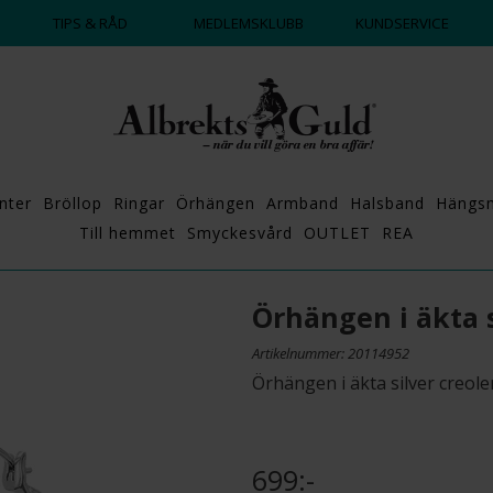
DAGS ATT POPPA?
💍💘
TIPS & RÅD
MEDLEMSKLUBB
KUNDSERVICE
nter
Bröllop
Ringar
Örhängen
Armband
Halsband
Hängs
Till hemmet
Smyckesvård
OUTLET
REA
Örhängen i äkta s
Artikelnummer: 20114952
Örhängen i äkta silver creol
699:-