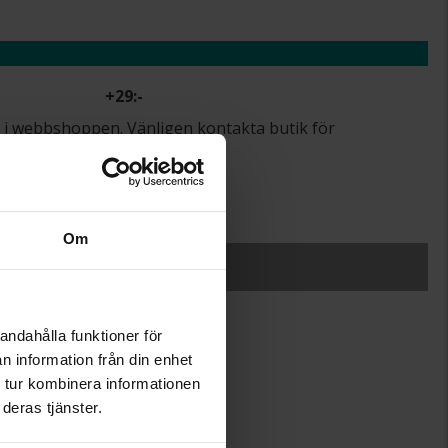
+
29:-
lut i webbshoppen. Vänligen kontakta butik för
.
r.
Om
SLUT I LAGER
andahålla funktioner för
n information från din enhet
2,9
 tur kombinera informationen
31
deras tjänster.
Albrekts Guld