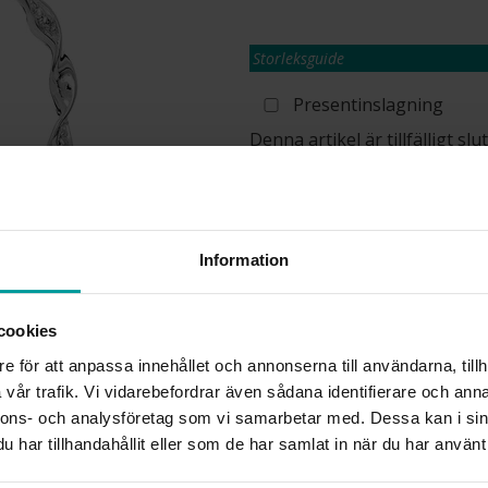
Storleksguide
Presentinslagning
Denna artikel är tillfälligt s
information om lagersaldo.
Lagervara. Leveranstid 2-5 arbetsdagar
✅ Alltid grymma deals.
✅ Öppet köp i 30 dagar vid onlineköp.
✅ Fri frakt till ombud vid köp över 500 k
Information
cookies
INFO
e för att anpassa innehållet och annonserna till användarna, tillh
vår trafik. Vi vidarebefordrar även sådana identifierare och anna
BREDD CA (MM)
nnons- och analysföretag som vi samarbetar med. Dessa kan i sin
HÖJD CA (MM)
har tillhandahållit eller som de har samlat in när du har använt 
VARUMÄRKE