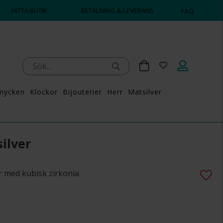
HITTA BUTIK
BETALNING & LEVERANS
FAQ
mycken
Klockor
Bijouterier
Herr
Matsilver
ilver
er med kubisk zirkonia