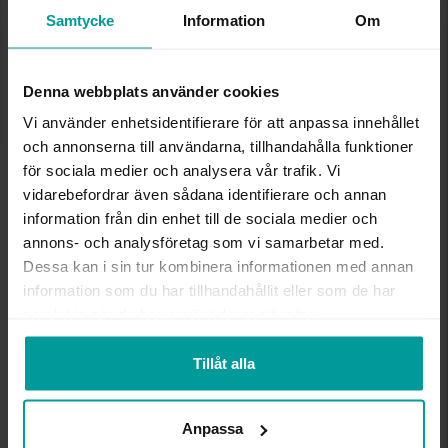
Lagervara. Leveranstid 2-5 arbetsdagar.
Samtycke
Information
Om
✅ Alltid grymma deals.
✅ Öppet köp i 30 dagar vid onlineköp.
✅ Fri frakt till ombud vid köp över 500 kr.
Denna webbplats använder cookies
LÄGG I VARUKORGEN
Vi använder enhetsidentifierare för att anpassa innehållet
och annonserna till användarna, tillhandahålla funktioner
för sociala medier och analysera vår trafik. Vi
vidarebefordrar även sådana identifierare och annan
INFO
information från din enhet till de sociala medier och
annons- och analysföretag som vi samarbetar med.
BREDD CA (MM)
11,0
Dessa kan i sin tur kombinera informationen med annan
HÖJD CA (MM)
7,4
information som du har tillhandahållit eller som de har
VARUMÄRKE
Albrekts Guld
samlat in när du har använt deras tjänster.
MATERIAL
Silver,Guldpläterat
Tillåt alla
Andra köpte även
Anpassa