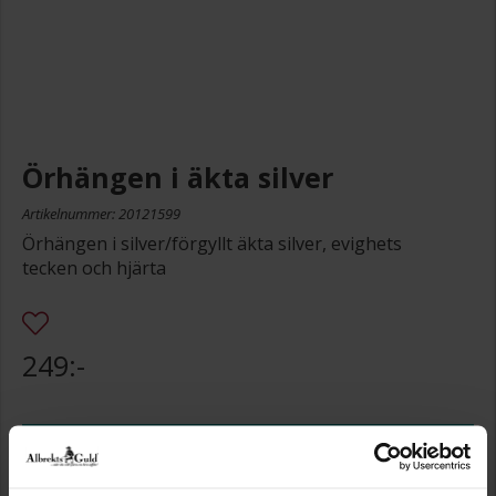
Örhängen i äkta silver
Artikelnummer: 20121599
Örhängen i silver/förgyllt äkta silver, evighets
tecken och hjärta
249:-
Storleksguide
Presentinslagning
+
29:-