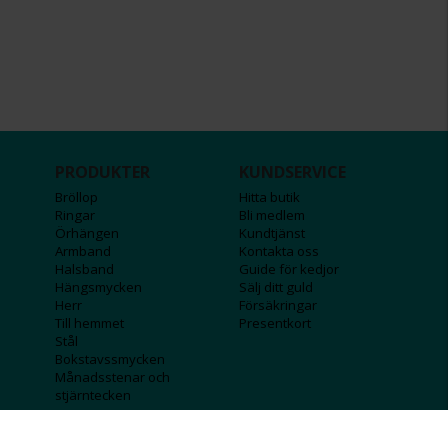
PRODUKTER
KUNDSERVICE
Bröllop
Hitta butik
Ringar
Bli medlem
Örhängen
Kundtjänst
Armband
Kontakta oss
Halsband
Guide för kedjor
Hängsmycken
Sälj ditt guld
Herr
Försäkringar
Till hemmet
Presentkort
Stål
Bokstavssmycken
Månadsstenar och
stjärntecken
FÖRETAGSINFO
KOLLA IN