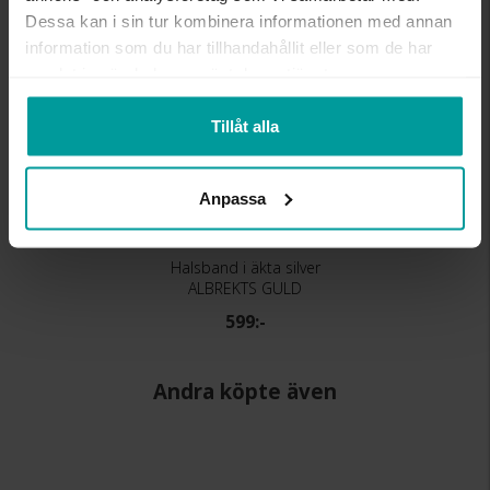
Dessa kan i sin tur kombinera informationen med annan
information som du har tillhandahållit eller som de har
samlat in när du har använt deras tjänster.
Tillåt alla
Anpassa
Halsband i äkta silver
ALBREKTS GULD
599:-
Andra köpte även