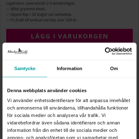
Lagervara. Leveranstid 2-5 arbetsdagar.
✅ Alltid grymma deals.
✅ Öppet köp i 30 dagar vid onlineköp.
✅ Fri frakt till ombud vid köp över 500 kr.
LÄGG I VARUKORGEN
INFO
Samtycke
Information
Om
BREDD CA (MM)
5,4
HÖJD CA (MM)
14,8
Denna webbplats använder cookies
VARUMÄRKE
Albrekts Guld
MATERIAL
Silver
Vi använder enhetsidentifierare för att anpassa innehållet
STEN/PÄRLA
Kubisk zirkonia
och annonserna till användarna, tillhandahålla funktioner
för sociala medier och analysera vår trafik. Vi
vidarebefordrar även sådana identifierare och annan
Liknande produkter
information från din enhet till de sociala medier och
annons- och analysföretag som vi samarbetar med.