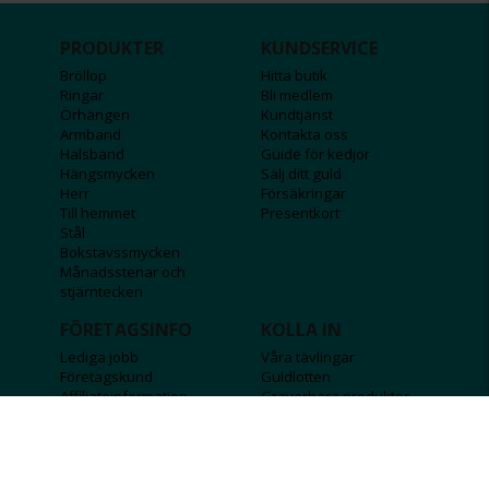
PRODUKTER
KUNDSERVICE
Bröllop
Hitta butik
Ringar
Bli medlem
Örhängen
Kundtjänst
Armband
Kontakta oss
Halsband
Guide för kedjor
Hängsmycken
Sälj ditt guld
Herr
Försäkringar
Till hemmet
Presentkort
Stål
Bokstavssmycken
Månadsstenar och
stjärntecken
FÖRETAGSINFO
KOLLA IN
Lediga jobb
Våra tävlingar
Företagskund
Guldlotten
Affiliateinformation
Graverbara produkter
Integritetspolicy
Rosa Bandet
Köpvillkor
Wolt
Tips & råd
Black Friday