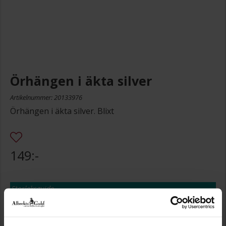
Örhängen i äkta silver
Artikelnummer: 20133976
Örhängen i äkta silver. Blixt
149:-
Storleksguide
Presentinslagning
+
29:-
Lagervara. Leveranstid 2-5 arbetsdagar.