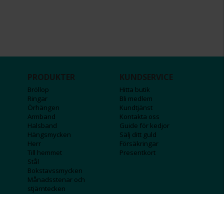
PRODUKTER
KUNDSERVICE
Bröllop
Hitta butik
Ringar
Bli medlem
Örhängen
Kundtjänst
Armband
Kontakta oss
Halsband
Guide för kedjor
Hängsmycken
Sälj ditt guld
Herr
Försäkringar
Till hemmet
Presentkort
Stål
Bokstavssmycken
Månadsstenar och
stjärntecken
FÖRETAGSINFO
KOLLA IN
Lediga jobb
Våra tävlingar