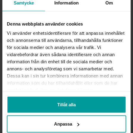
✅ Alltid grymma deals.
Samtycke
Information
Om
✅ Öppet köp i 30 dagar vid onlineköp.
✅ Fri frakt till ombud vid köp över 500 kr.
Denna webbplats använder cookies
LÄGG I VARUKORGEN
Vi använder enhetsidentifierare för att anpassa innehållet
och annonserna till användarna, tillhandahålla funktioner
för sociala medier och analysera vår trafik. Vi
INFO
vidarebefordrar även sådana identifierare och annan
information från din enhet till de sociala medier och
BREDD CA (MM)
38
annons- och analysföretag som vi samarbetar med.
HÖJD CA (MM)
11
Dessa kan i sin tur kombinera informationen med annan
VARUMÄRKE
Albrekts Guld
information som du har tillhandahållit eller som de har
MATERIAL
Silver
samlat in när du har använt deras tjänster.
Tillåt alla
Andra köpte även
Anpassa