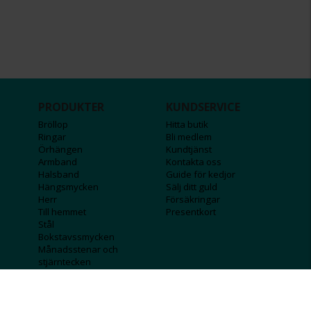
PRODUKTER
KUNDSERVICE
Bröllop
Hitta butik
Ringar
Bli medlem
Örhängen
Kundtjänst
Armband
Kontakta oss
Halsband
Guide för kedjor
Hängsmycken
Sälj ditt guld
Herr
Försäkringar
Till hemmet
Presentkort
Stål
Bokstavssmycken
Månadsstenar och
stjärntecken
FÖRETAGSINFO
KOLLA IN
Lediga jobb
Våra tävlingar