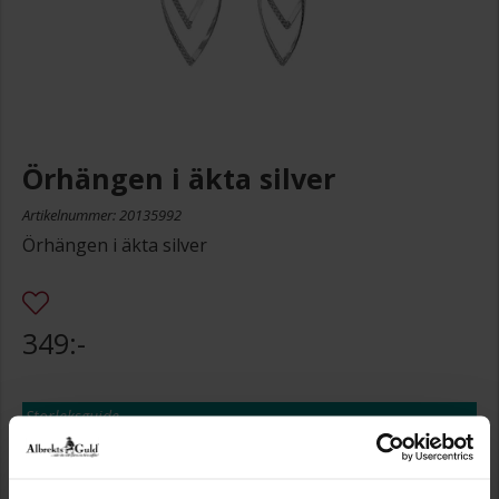
Örhängen i äkta silver
Artikelnummer: 20135992
Örhängen i äkta silver
349:-
Storleksguide
Presentinslagning
+
29:-
Lagervara. Leveranstid 2-5 arbetsdagar.