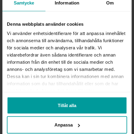
✅ Alltid grymma deals.
Samtycke
Information
Om
✅ Öppet köp i 30 dagar vid onlineköp.
✅ Fri frakt till ombud vid köp över 500 kr.
Denna webbplats använder cookies
LÄGG I VARUKORGEN
Vi använder enhetsidentifierare för att anpassa innehållet
och annonserna till användarna, tillhandahålla funktioner
för sociala medier och analysera vår trafik. Vi
INFO
vidarebefordrar även sådana identifierare och annan
information från din enhet till de sociala medier och
BREDD CA (MM)
13
annons- och analysföretag som vi samarbetar med.
HÖJD CA (MM)
56
Dessa kan i sin tur kombinera informationen med annan
VARUMÄRKE
Albrekts Guld
information som du har tillhandahållit eller som de har
MATERIAL
Silver
samlat in när du har använt deras tjänster.
Tillåt alla
Andra köpte även
Anpassa