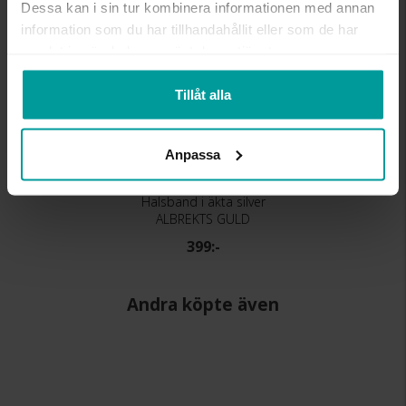
Dessa kan i sin tur kombinera informationen med annan
information som du har tillhandahållit eller som de har
samlat in när du har använt deras tjänster.
Tillåt alla
Anpassa
Halsband i äkta silver
ALBREKTS GULD
399:-
Andra köpte även