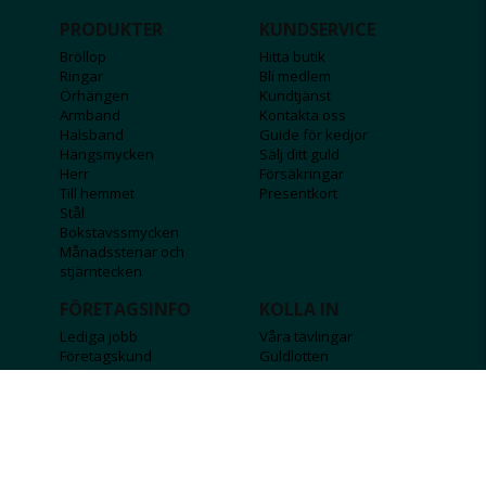
PRODUKTER
KUNDSERVICE
Bröllop
Hitta butik
Ringar
Bli medlem
Örhängen
Kundtjänst
Armband
Kontakta oss
Halsband
Guide för kedjor
Hängsmycken
Sälj ditt guld
Herr
Försäkringar
Till hemmet
Presentkort
Stål
Bokstavssmycken
Månadsstenar och
stjärntecken
FÖRETAGSINFO
KOLLA IN
Lediga jobb
Våra tävlingar
Företagskund
Guldlotten
Affiliateinformation
Graverbara produkter
Integritetspolicy
Rosa Bandet
Köpvillkor
Wolt
Tips & råd
Black Friday
Bröllopsmässa