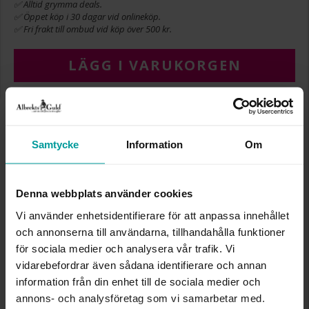
✅ Alltid grymma deals.
✅ Öppet köp i 30 dagar vid onlineköp.
✅ Fri frakt till ombud vid köp över 500 kr.
LÄGG I VARUKORGEN
INFO
Samtycke
Information
Om
BREDD CA (MM)
5
HÖJD CA (MM)
11
VARUMÄRKE
Albrekts Guld
Denna webbplats använder cookies
MATERIAL
Silver,Rhodinerat
Vi använder enhetsidentifierare för att anpassa innehållet
STEN/PÄRLA
Kubisk zirkonia
och annonserna till användarna, tillhandahålla funktioner
för sociala medier och analysera vår trafik. Vi
Liknande produkter
vidarebefordrar även sådana identifierare och annan
information från din enhet till de sociala medier och
annons- och analysföretag som vi samarbetar med.