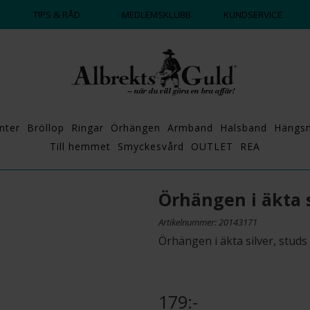
DAGS ATT POPPA?
💍💘
TIPS & RÅD
MEDLEMSKLUBB
KUNDSERVICE
nter
Bröllop
Ringar
Örhängen
Armband
Halsband
Hängs
Till hemmet
Smyckesvård
OUTLET
REA
Örhängen i äkta s
Artikelnummer: 20143171
Örhängen i äkta silver, studs
179:-