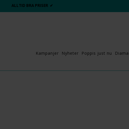
ALLTID BRA PRISER ✔
Kampanjer
Nyheter
Poppis just nu
Diama