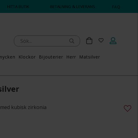
HITTA BUTIK
BETALNING & LEVERANS
FAQ
mycken
Klockor
Bijouterier
Herr
Matsilver
ilver
 med kubisk zirkonia