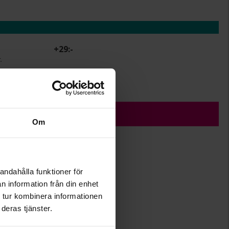
+
29:-
.
r.
ÄGG I VARUKORGEN
Om
andahålla funktioner för
4,4
n information från din enhet
4,4
 tur kombinera informationen
Albrekts Guld
deras tjänster.
Silver
Kubisk zirkonia