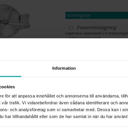
Storleksguide
Presentinslagning
Lagervara. Leveranstid 2-5 arbetsdagar
✅ Alltid grymma deals.
✅ Öppet köp i 30 dagar vid onlineköp.
✅ Fri frakt till ombud vid köp över 500 k
L
Information
cookies
INFO
e för att anpassa innehållet och annonserna till användarna, tillh
BREDD CA (MM)
vår trafik. Vi vidarebefordrar även sådana identifierare och anna
HÖJD CA (MM)
nnons- och analysföretag som vi samarbetar med. Dessa kan i sin
VARUMÄRKE
har tillhandahållit eller som de har samlat in när du har använt 
MATERIAL
STEN/PÄRLA