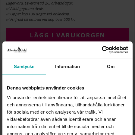
Lagervara. Leveranstid 2-5 arbetsdagar.
✅ Alltid grymma deals.
✅ Öppet köp i 30 dagar vid onlineköp.
✅ Fri frakt till ombud vid köp över 500 kr.
LÄGG I VARUKORGEN
INFO
Samtycke
Information
Om
BREDD CA (MM)
0,3
HÖJD CA (MM)
0,60
Denna webbplats använder cookies
VARUMÄRKE
Albrekts Guld
MATERIAL
Silver,Guldpläterat
Vi använder enhetsidentifierare för att anpassa innehållet
STEN/PÄRLA
Kubisk zirkonia
och annonserna till användarna, tillhandahålla funktioner
för sociala medier och analysera vår trafik. Vi
vidarebefordrar även sådana identifierare och annan
Liknande produkter
information från din enhet till de sociala medier och
annons- och analysföretag som vi samarbetar med.