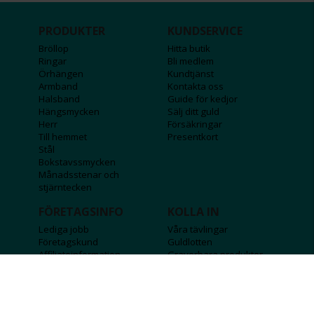
PRODUKTER
KUNDSERVICE
Bröllop
Hitta butik
Ringar
Bli medlem
Örhängen
Kundtjänst
Armband
Kontakta oss
Halsband
Guide för kedjor
Hängsmycken
Sälj ditt guld
Herr
Försäkringar
Till hemmet
Presentkort
Stål
Bokstavssmycken
Månadsstenar och
stjärntecken
FÖRETAGSINFO
KOLLA IN
Lediga jobb
Våra tävlingar
Företagskund
Guldlotten
Affiliateinformation
Graverbara produkter
Integritetspolicy
Rosa Bandet
Köpvillkor
Wolt
Tips & råd
Black Friday