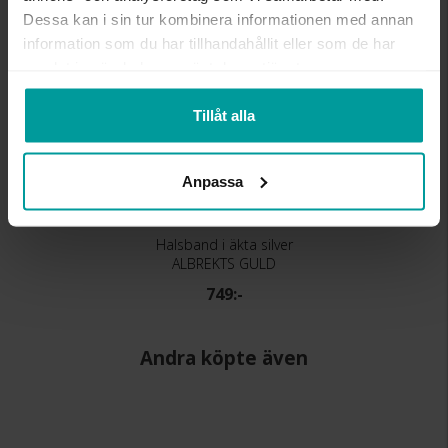
Dessa kan i sin tur kombinera informationen med annan
information som du har tillhandahållit eller som de har
samlat in när du har använt deras tjänster.
Tillåt alla
Anpassa
Halsband i äkta silver
ALBREKTS GULD
749:-
Andra köpte även