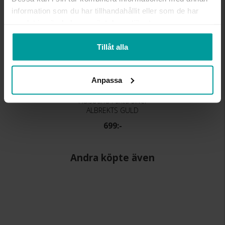
information som du har tillhandahållit eller som de har
samlat in när du har använt deras tjänster.
Tillåt alla
Anpassa
Halsband i äkta silver
ALBREKTS GULD
699:-
Andra köpte även