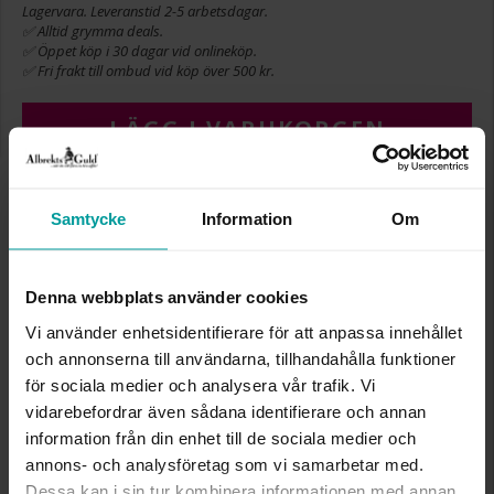
Lagervara. Leveranstid 2-5 arbetsdagar.
✅ Alltid grymma deals.
✅ Öppet köp i 30 dagar vid onlineköp.
✅ Fri frakt till ombud vid köp över 500 kr.
LÄGG I VARUKORGEN
Samtycke
Information
Om
INFO
VARUMÄRKE
Albrekts Guld
Denna webbplats använder cookies
MATERIAL
Silver,Guldpläterat,Rhodinerat
STEN/PÄRLA
Kubisk zirkonia
Vi använder enhetsidentifierare för att anpassa innehållet
och annonserna till användarna, tillhandahålla funktioner
för sociala medier och analysera vår trafik. Vi
Liknande produkter
vidarebefordrar även sådana identifierare och annan
information från din enhet till de sociala medier och
annons- och analysföretag som vi samarbetar med.
Dessa kan i sin tur kombinera informationen med annan