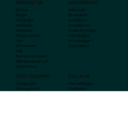
PRODUKTER
KUNDSERVICE
Bröllop
Hitta butik
Ringar
Bli medlem
Örhängen
Kundtjänst
Armband
Kontakta oss
Halsband
Guide för kedjor
Hängsmycken
Sälj ditt guld
Herr
Försäkringar
Till hemmet
Presentkort
Stål
Bokstavssmycken
Månadsstenar och
stjärntecken
FÖRETAGSINFO
KOLLA IN
Lediga jobb
Våra tävlingar
Företagskund
Guldlotten
Affiliateinformation
Graverbara produkter
Integritetspolicy
Rosa Bandet
Köpvillkor
Wolt
Tips & råd
Black Friday
Bröllopsmässa
Alla erbjudanden