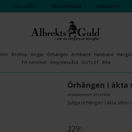
ALLTID BRA PRISER ✔
DAG
TIPS & RÅD
MEDLEMSKLUBB
KUNDSERVICE
nter
Bröllop
Ringar
Örhängen
Armband
Halsband
Hängs
Till hemmet
Smyckesvård
OUTLET
REA
Örhängen i äkta s
Artikelnummer: 20147494
Juliga örhängen i äkta silver
229:-