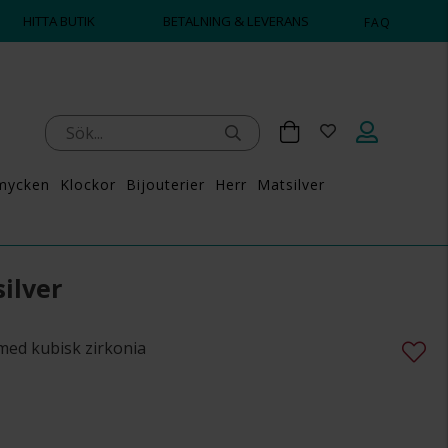
S ATT POPPA?
💍💘
HITTA BUTIK
BETALNING & LEVERANS
FAQ
mycken
Klockor
Bijouterier
Herr
Matsilver
ilver
 med kubisk zirkonia