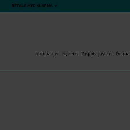
BETALA MED KLARNA ✔
Kampanjer
Nyheter
Poppis just nu
Diama