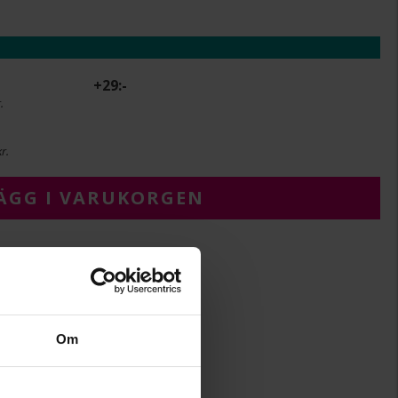
+
29:-
.
r.
ÄGG I VARUKORGEN
4,3
5,3
Om
Albrekts Guld
Silver,Guldpläterat
Kubisk zirkonia