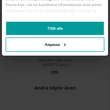
Dessa kan i sin tur kombinera informationen med annan
information som du har tillhandahållit eller som de har
samlat in när du har använt deras tjänster.
Tillåt alla
Anpassa
Halsband i äkta silver
ALBREKTS GULD
299:-
Andra köpte även