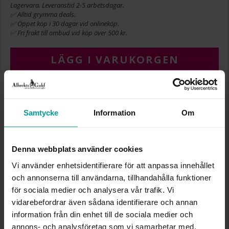
Lagervara. Leveranstid 2-5 arbetsdagar.
✅ Alltid grymma deals.
✅ Öppet köp i 30 dagar vid onlineköp.
✅ Fri frakt till ombud vid köp över 500 kr.
LÄGG I VARUKORGEN
INFO
Samtycke
Information
Om
BREDD CA (MM)
2,2-10,8
HÖJD CA (MM)
17,4
Denna webbplats använder cookies
VARUMÄRKE
Albrekts Guld
MATERIAL
Silver
Vi använder enhetsidentifierare för att anpassa innehållet
STEN/PÄRLA
Kubisk zirkonia
och annonserna till användarna, tillhandahålla funktioner
för sociala medier och analysera vår trafik. Vi
vidarebefordrar även sådana identifierare och annan
Liknande produkter
information från din enhet till de sociala medier och
annons- och analysföretag som vi samarbetar med.