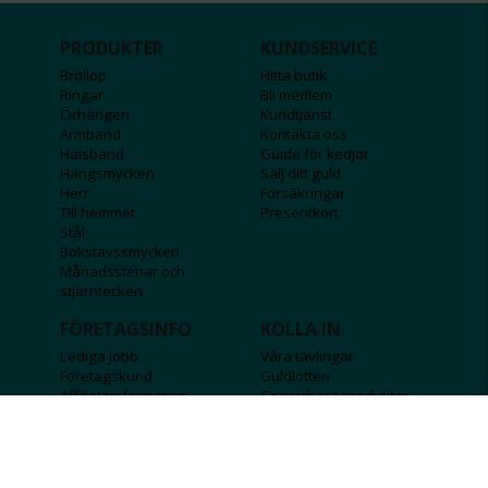
PRODUKTER
KUNDSERVICE
Bröllop
Hitta butik
Ringar
Bli medlem
Örhängen
Kundtjänst
Armband
Kontakta oss
Halsband
Guide för kedjor
Hängsmycken
Sälj ditt guld
Herr
Försäkringar
Till hemmet
Presentkort
Stål
Bokstavssmycken
Månadsstenar och
stjärntecken
FÖRETAGSINFO
KOLLA IN
Lediga jobb
Våra tävlingar
Företagskund
Guldlotten
Affiliateinformation
Graverbara produkter
Integritetspolicy
Rosa Bandet
Köpvillkor
Wolt
Tips & råd
Black Friday