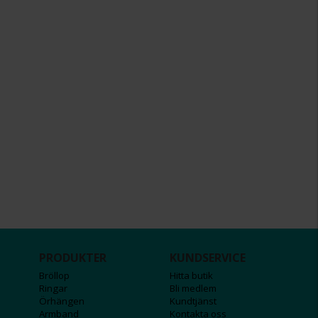
PRODUKTER
KUNDSERVICE
Bröllop
Hitta butik
Ringar
Bli medlem
Örhängen
Kundtjänst
Armband
Kontakta oss