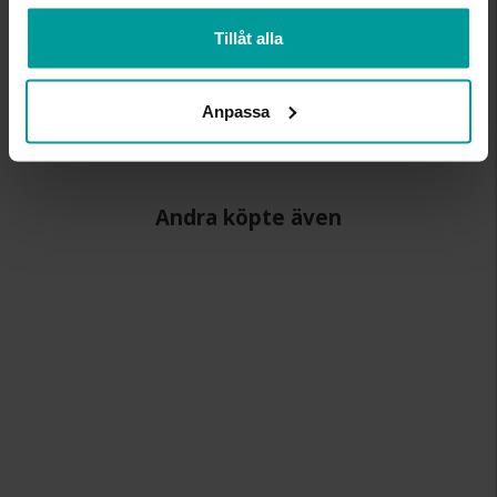
BREDD CA (MM)
9,4
Tillåt alla
HÖJD CA (MM)
8,2
VARUMÄRKE
Albrekts Guld
MATERIAL
Silver
Anpassa
STEN/PÄRLA
Kubisk zirkonia
Andra köpte även