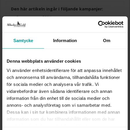
Den här artikeln ingår i följande kampanjer:
Sommarrea - 50%!
50% rabatt på utvalda produkter. Gäller på ordinarie priser och
kan ej kombineras med andra produkter. Gäller så långt lagret
räcker eller t.o.m. 17/8 2026
Samtycke
Information
Om
Presentinslagning
+
29:-
Denna artikel är tillfälligt slut i webbshoppen.
Denna webbplats använder cookies
Vänligen kontakta butik för information om
lagersaldo.
Vi använder enhetsidentifierare för att anpassa innehållet
Lagervara. Leveranstid 2-5 arbetsdagar.
och annonserna till användarna, tillhandahålla funktioner
✅ Alltid grymma deals.
för sociala medier och analysera vår trafik. Vi
✅ Öppet köp i 30 dagar vid onlineköp.
✅ Fri frakt till ombud vid köp över 500 kr.
vidarebefordrar även sådana identifierare och annan
information från din enhet till de sociala medier och
SLUT I LAGER
annons- och analysföretag som vi samarbetar med.
Dessa kan i sin tur kombinera informationen med annan
information som du har tillhandahållit eller som de har
INFO
samlat in när du har använt deras tjänster.