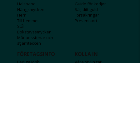
Halsband
Guide för kedjor
Hängsmycken
Sälj ditt guld
Herr
Försäkringar
Till hemmet
Presentkort
Stål
Bokstavssmycken
Månadsstenar och
stjärntecken
FÖRETAGSINFO
KOLLA IN
Lediga jobb
Våra tävlingar
Företagskund
Guldlotten
Affiliateinformation
Graverbara produkter
Integritetspolicy
Rosa Bandet
Köpvillkor
Wolt
Tips & råd
Black Friday
Bröllopsmässa
Alla erbjudanden
FÖLJ OSS