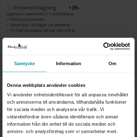
Presentinslagning
+
29:-
Lagervara. Leveranstid 2-5 arbetsdagar.
✅ Alltid grymma deals.
✅ Öppet köp i 30 dagar vid onlineköp.
✅ Fri frakt till ombud vid köp över 500 kr.
LÄGG I VARUKORGEN
Samtycke
Information
Om
INFO
Denna webbplats använder cookies
BREDD CA (MM)
9,2
HÖJD CA (MM)
9,2
Vi använder enhetsidentifierare för att anpassa innehållet
VARUMÄRKE
Albrekts Guld
och annonserna till användarna, tillhandahålla funktioner
MATERIAL
Silver
för sociala medier och analysera vår trafik. Vi
STEN/PÄRLA
Kubisk zirkonia
vidarebefordrar även sådana identifierare och annan
information från din enhet till de sociala medier och
annons- och analysföretag som vi samarbetar med.
Liknande produkter