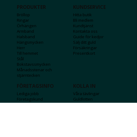
PRODUKTER
KUNDSERVICE
Bröllop
Hitta butik
Ringar
Bli medlem
Örhängen
Kundtjänst
Armband
Kontakta oss
Halsband
Guide för kedjor
Hängsmycken
Sälj ditt guld
Herr
Försäkringar
Till hemmet
Presentkort
Stål
Bokstavssmycken
Månadsstenar och
stjärntecken
FÖRETAGSINFO
KOLLA IN
Lediga jobb
Våra tävlingar
Företagskund
Guldlotten
Affiliateinformation
Graverbara produkter
Integritetspolicy
Rosa Bandet
Köpvillkor
Wolt
Tips & råd
Black Friday
Bröllopsmässa