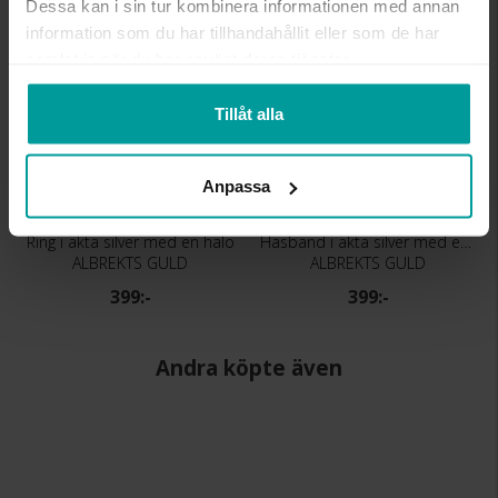
Dessa kan i sin tur kombinera informationen med annan
information som du har tillhandahållit eller som de har
samlat in när du har använt deras tjänster.
Tillåt alla
Anpassa
Ring i äkta silver med en halo
Hasband i äkta silver med en halo
ALBREKTS GULD
ALBREKTS GULD
399:-
399:-
Andra köpte även