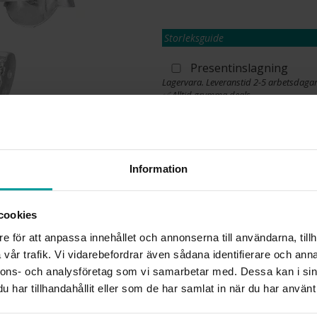
Storleksguide
Presentinslagning
Lagervara. Leveranstid 2-5 arbetsdagar
✅ Alltid grymma deals.
✅ Öppet köp i 30 dagar vid onlineköp.
✅ Fri frakt till ombud vid köp över 500 k
L
Information
cookies
INFO
e för att anpassa innehållet och annonserna till användarna, tillh
BREDD CA (MM)
vår trafik. Vi vidarebefordrar även sådana identifierare och anna
HÖJD CA (MM)
nnons- och analysföretag som vi samarbetar med. Dessa kan i sin
VARUMÄRKE
har tillhandahållit eller som de har samlat in när du har använt 
MATERIAL
STEN/PÄRLA