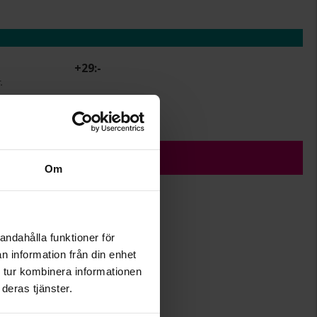
+
29:-
.
r.
ÄGG I VARUKORGEN
Om
andahålla funktioner för
1,4
n information från din enhet
10,4
 tur kombinera informationen
Albrekts Guld
deras tjänster.
Silver
Kubisk zirkonia