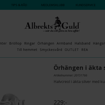
DAGS ATT POPPA?
💍💘
TIPS & RÅD
MEDLEMSKLUBB
KUNDSERVICE
nter
Bröllop
Ringar
Örhängen
Armband
Halsband
Hängs
Till hemmet
Smyckesvård
OUTLET
REA
Örhängen i äkta 
Artikelnummer: 20151766
Halvcreol i äkta silver med k
229:-