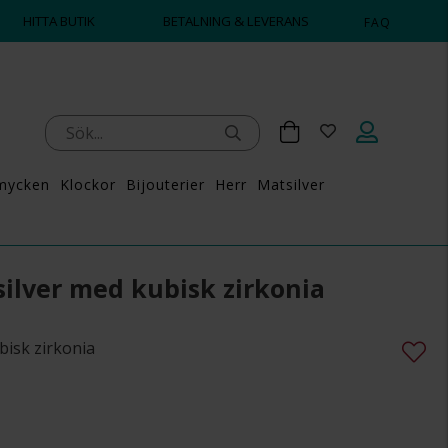
HITTA BUTIK
BETALNING & LEVERANS
FAQ
mycken
Klockor
Bijouterier
Herr
Matsilver
silver med kubisk zirkonia
ubisk zirkonia