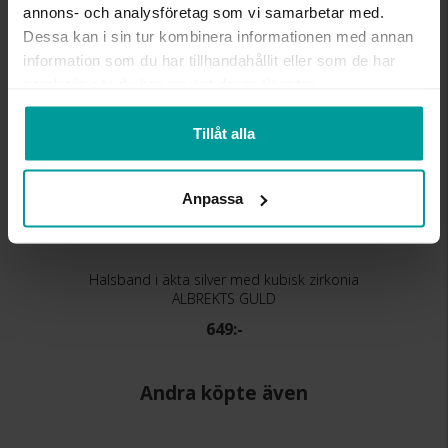
annons- och analysföretag som vi samarbetar med.
Dessa kan i sin tur kombinera informationen med annan
information som du har tillhandahållit eller som de har
samlat in när du har använt deras tjänster.
Tillåt alla
Anpassa
Halsband i äkta silver med kubisk zirkonia
ALBREKTS GULD
649:-
Andra köpte även