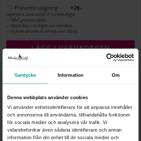
Presentinslagning
+
29:-
Lagervara. Leveranstid 2-5 arbetsdagar.
✅ Alltid grymma deals.
✅ Öppet köp i 30 dagar vid onlineköp.
✅ Fri frakt till ombud vid köp över 500 kr.
LÄGG I VARUKORGEN
INFO
Samtycke
Information
Om
BREDD CA (MM)
8,8
HÖJD CA (MM)
8,8
Denna webbplats använder cookies
VARUMÄRKE
Albrekts Guld
Vi använder enhetsidentifierare för att anpassa innehållet
MATERIAL
Silver,Rhodinerat
och annonserna till användarna, tillhandahålla funktioner
STEN/PÄRLA
Kubisk zirkonia
för sociala medier och analysera vår trafik. Vi
vidarebefordrar även sådana identifierare och annan
Liknande produkter
information från din enhet till de sociala medier och