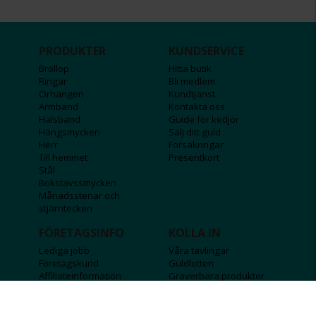
PRODUKTER
KUNDSERVICE
Bröllop
Hitta butik
Ringar
Bli medlem
Örhängen
Kundtjänst
Armband
Kontakta oss
Halsband
Guide för kedjor
Hängsmycken
Sälj ditt guld
Herr
Försäkringar
Till hemmet
Presentkort
Stål
Bokstavssmycken
Månadsstenar och
stjärntecken
FÖRETAGSINFO
KOLLA IN
Lediga jobb
Våra tävlingar
Företagskund
Guldlotten
Affiliateinformation
Graverbara produkter
Integritetspolicy
Rosa Bandet
Köpvillkor
Wolt
Tips & råd