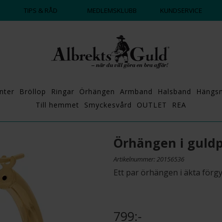
DAGS ATT POPPA?
💍💘
TIPS & RÅD
MEDLEMSKLUBB
KUNDSERVICE
nter
Bröllop
Ringar
Örhängen
Armband
Halsband
Hängs
Till hemmet
Smyckesvård
OUTLET
REA
Örhängen i guldpl
Artikelnummer: 20156536
Ett par örhängen i äkta förgyl
799:-