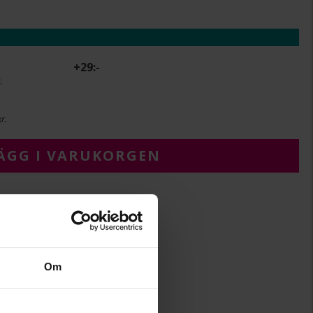
+
29:-
.
r.
ÄGG I VARUKORGEN
4
32
Om
32
Albrekts Guld
Silver,Guldpläterat