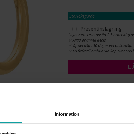
Storleksguide
Presentinslagning
Lagervara. Leveranstid 2-5 arbetsdagar
✅ Alltid grymma deals.
✅ Öppet köp i 30 dagar vid onlineköp.
✅ Fri frakt till ombud vid köp över 500 k
L
INFO
BREDD CA (MM)
DIAMETER CA (MM)
Information
HÖJD CA (MM)
VARUMÄRKE
MATERIAL
cookies