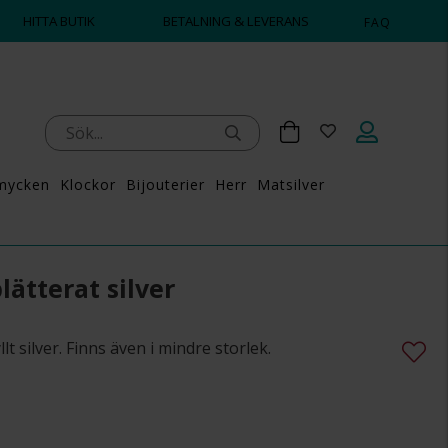
HITTA BUTIK
BETALNING & LEVERANS
FAQ
mycken
Klockor
Bijouterier
Herr
Matsilver
ätterat silver
lt silver. Finns även i mindre storlek.