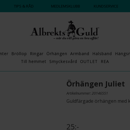
DAGS ATT POPPA?
💍💘
TIPS & RÅD
MEDLEMSKLUBB
KUNDSERVICE
nter
Bröllop
Ringar
Örhängen
Armband
Halsband
Hängs
Till hemmet
Smyckesvård
OUTLET
REA
Örhängen Juliet
Artikelnummer: 20146551
Guldfärgade örhängen med kri
25:-