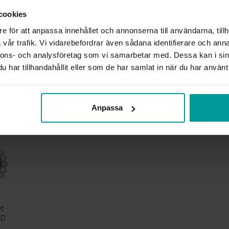
LÄNGD CA (CM)
cookies
VARUMÄRKE
e för att anpassa innehållet och annonserna till användarna, tillh
MATERIAL
vår trafik. Vi vidarebefordrar även sådana identifierare och anna
nnons- och analysföretag som vi samarbetar med. Dessa kan i sin
Liknande produkter
har tillhandahållit eller som de har samlat in när du har använt 
Anpassa
et
LD