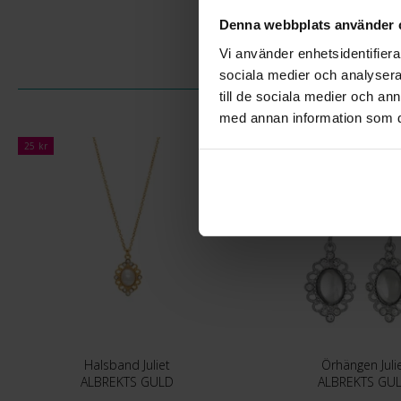
Denna webbplats använder 
Vi använder enhetsidentifierar
sociala medier och analysera 
till de sociala medier och a
med annan information som du 
25 kr
25 kr
Halsband Juliet
Örhängen Juli
ALBREKTS GULD
ALBREKTS GU