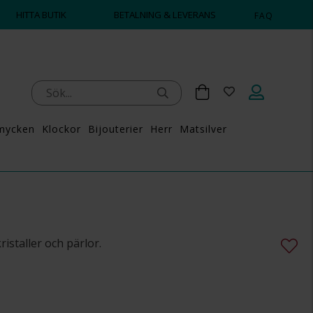
HITTA BUTIK
BETALNING & LEVERANS
FAQ
mycken
Klockor
Bijouterier
Herr
Matsilver
staller och pärlor.