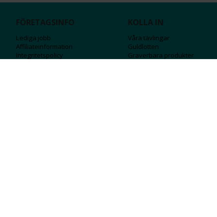
FÖRETAGSINFO
KOLLA IN
Lediga jobb
Våra tävlingar
Affiliateinformation
Guldlotten
Integritetspolicy
Graverbara produ
kter
Köpvillkor
Rosa Bandet
Ångra Köp
Wolt
Tips & råd
Black Friday
Bröllopsmässa
Alla erbjudanden