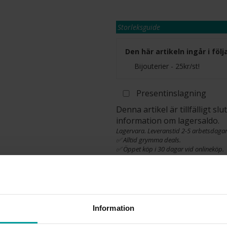
Storleksguide
Den här artikeln ingår i fö
Bijouterier - 25kr/st!
Presentinslagning
Denna artikel är tillfälligt s
information om lagersaldo.
Lagervara. Leveranstid 2-5 arbetsdagar
✅ Alltid grymma deals.
✅ Öppet köp i 30 dagar vid onlineköp.
✅ Fri frakt till ombud vid köp över 500 k
Information
INFO