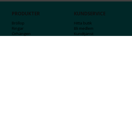
PRODUKTER
KUNDSERVICE
Bröllop
Hitta butik
Ringar
Bli medlem
Örhängen
Kundtjänst
Armband
Kontakta oss
Halsband
Guide för kedjor
Hängsmycken
Sälj ditt guld
Herr
Försäkringar
Till hemmet
Presentkort
Stål
Bokstavssmycken
Månadsstenar och stjärntecken