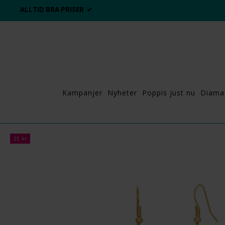
ALLTID BRA PRISER ✔
Kampanjer
Nyheter
Poppis just nu
Diama
25 kr