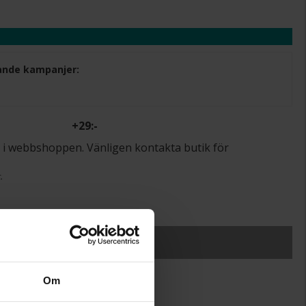
ljande kampanjer:
+
29:-
lut i webbshoppen. Vänligen kontakta butik för
.
r.
SLUT I LAGER
Om