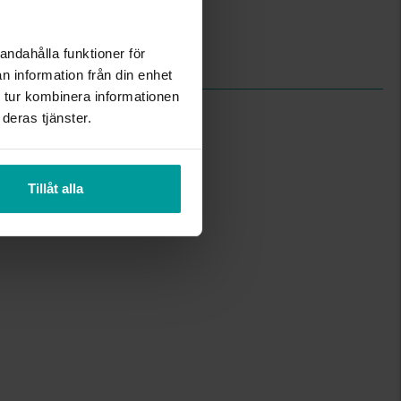
6,5
Albrekts Guld
andahålla funktioner för
Metall, Guldfärgad
n information från din enhet
 tur kombinera informationen
deras tjänster.
Tillåt alla