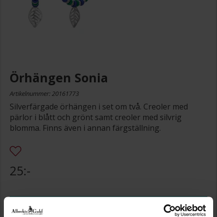
Örhängen Sonia
Artikelnummer: 20161773
Silverfärgade örhängen i set om två. Creoler med
pärlor i blått och grönt samt creoler med silvrig
blomma. Finns även i annan färgställning.
25:-
Storleksguide