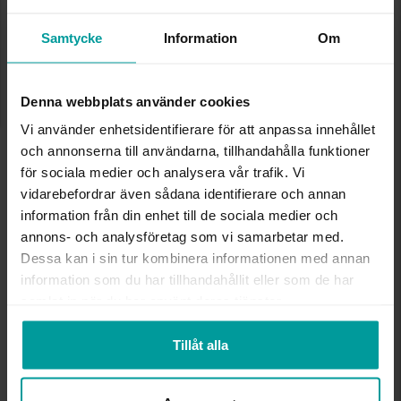
Den här artikeln ingår i följande kampanjer:
Samtycke
Information
Om
Bijouterier - 25kr/st!
Presentinslagning
+
29:-
Denna webbplats använder cookies
Lagervara. Leveranstid 2-5 arbetsdagar.
✅ Alltid grymma deals.
Vi använder enhetsidentifierare för att anpassa innehållet
✅ Öppet köp i 30 dagar vid onlineköp.
och annonserna till användarna, tillhandahålla funktioner
✅ Fri frakt till ombud vid köp över 500 kr.
för sociala medier och analysera vår trafik. Vi
vidarebefordrar även sådana identifierare och annan
LÄGG I VARUKORGEN
information från din enhet till de sociala medier och
annons- och analysföretag som vi samarbetar med.
Dessa kan i sin tur kombinera informationen med annan
INFO
information som du har tillhandahållit eller som de har
samlat in när du har använt deras tjänster.
VARUMÄRKE
Albrekts Guld
Tillåt alla