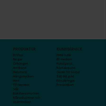
PRODUKTER
KUNDSERVICE
Bröllop
Hitta butik
Ringar
Bli medlem
Örhängen
Kundtjänst
Armband
Kontakta oss
Halsband
Guide för kedjor
Hängsmycken
Sälj ditt guld
Herr
Försäkringar
Till hemmet
Presentkort
Stål
Bokstavssmycken
Månadsstenar och
stjärntecken