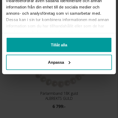
VIKT CA (GRAM)
33.40
vidarebefordrar även sådana identifierare och annan
information från din enhet till de sociala medier och
annons- och analysföretag som vi samarbetar med.
Liknande produkter
Dessa kan i sin tur kombinera informationen med annan
information som du har tillhandahållit eller som de har
Bästsäljare
samlat in när du har använt deras tjänster.
Tillåt alla
Anpassa
Pärlarmband 18K guld
ALBREKTS GULD
6 799:-