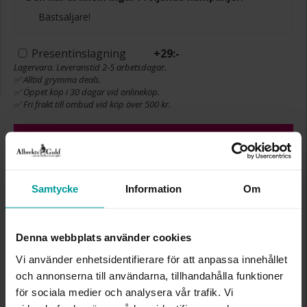
Bästsäljare!
Presentinslagning
+
29:-
Lagervara. Leveranstid 2-5 arbetsdagar.
✅ Alltid grymma deals.
✅ Öppet köp i 30 dagar vid onlineköp.
✅ Fri frakt till ombud vid köp över 500 kr.
LÄGG I VARUKORGEN
Samtycke
Information
Om
INFO
DIAMETER CA (MM)
7-7.5
Denna webbplats använder cookies
LÄNGD CA (CM)
43
Vi använder enhetsidentifierare för att anpassa innehållet
VARUMÄRKE
Albrekts Guld
och annonserna till användarna, tillhandahålla funktioner
MATERIAL
Pärlor,18K guld
för sociala medier och analysera vår trafik. Vi
STEN/PÄRLA
Odlad sötvattenspärla