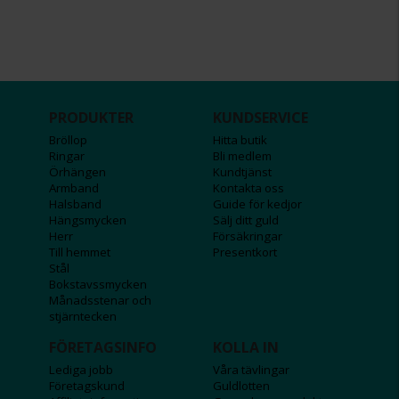
PRODUKTER
KUNDSERVICE
Bröllop
Hitta butik
Ringar
Bli medlem
Örhängen
Kundtjänst
Armband
Kontakta oss
Halsband
Guide för kedjor
Hängsmycken
Sälj ditt guld
Herr
Försäkringar
Till hemmet
Presentkort
Stål
Bokstavssmycken
Månadsstenar och
stjärntecken
FÖRETAGSINFO
KOLLA IN
Lediga jobb
Våra tävlingar
Företagskund
Guldlotten