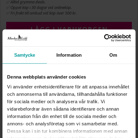
✅ Alltid grymma deals.
✅ Öppet köp i 30 dagar vid onlineköp.
✅ Fri frakt till ombud vid köp över 500 kr.
LÄGG I VARUKORGEN
Samtycke
Information
Om
INFO
BREDD CA (MM)
11,0
Denna webbplats använder cookies
DIAMETER CA (MM)
11x7
HÖJD CA (MM)
7,0
Vi använder enhetsidentifierare för att anpassa innehållet
VARUMÄRKE
Albrekts Guld
och annonserna till användarna, tillhandahålla funktioner
MATERIAL
Silver,Guldpläterat
för sociala medier och analysera vår trafik. Vi
vidarebefordrar även sådana identifierare och annan
information från din enhet till de sociala medier och
Liknande produkter
annons- och analysföretag som vi samarbetar med.
Dessa kan i sin tur kombinera informationen med annan