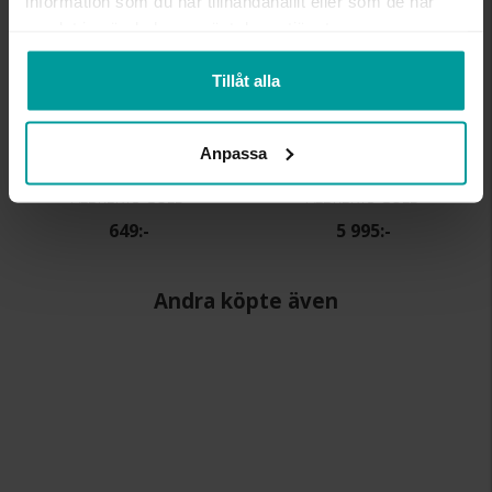
information som du har tillhandahållit eller som de har
samlat in när du har använt deras tjänster.
Tillåt alla
Anpassa
Pärllås i förgyllt äkta silver
Pärllås i 18K guld
ALBREKTS GULD
ALBREKTS GULD
649:-
5 995:-
Andra köpte även