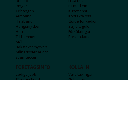
Bröllop
Hitta butik
Ringar
Bli medlem
Örhängen
Kundtjänst
Armband
Kontakta oss
Halsband
Guide för kedjor
Hängsmycken
Sälj ditt guld
Herr
Försäkringar
Till hemmet
Presentkort
Stål
Bokstavssmycken
Månadsstenar och
stjärntecken
FÖRETAGSINFO
KOLLA IN
Lediga jobb
Våra tävlingar
Företagskund
Guldlotten
Affiliateinformation
Graverbara produkter
Integritetspolicy
Rosa Bandet
Köpvillkor
Wolt
Tips & råd
Black Friday
Bröllopsmässa
Alla erbjudanden
FÖLJ OSS