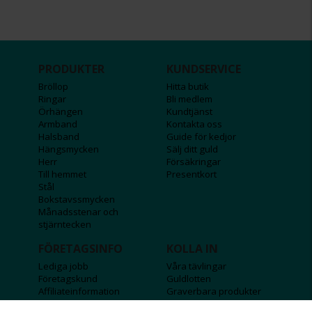
PRODUKTER
KUNDSERVICE
Bröllop
Hitta butik
Ringar
Bli medlem
Örhängen
Kundtjänst
Armband
Kontakta oss
Halsband
Guide för kedjor
Hängsmycken
Sälj ditt guld
Herr
Försäkringar
Till hemmet
Presentkort
Stål
Bokstavssmycken
Månadsstenar och
stjärntecken
FÖRETAGSINFO
KOLLA IN
Lediga jobb
Våra tävlingar
Företagskund
Guldlotten
Affiliateinformation
Graverbara produkter
Integritetspolicy
Rosa Bandet