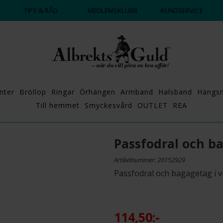
DAGS ATT POPPA?
💍💘
TIPS & RÅD
MEDLEMSKLUBB
KUNDSERVICE
nter
Bröllop
Ringar
Örhängen
Armband
Halsband
Hängs
Till hemmet
Smyckesvård
OUTLET
REA
Passfodral och b
Artikelnummer: 20152929
Passfodral och bagagetag i vi
114,50:-