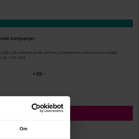
ljande kampanjer:
 Gäller på ordinarie priser och kan ej kombineras med andra produkter.
 t.o.m. 17/8 2026
+
29:-
.
r.
ÄGG I VARUKORGEN
Om