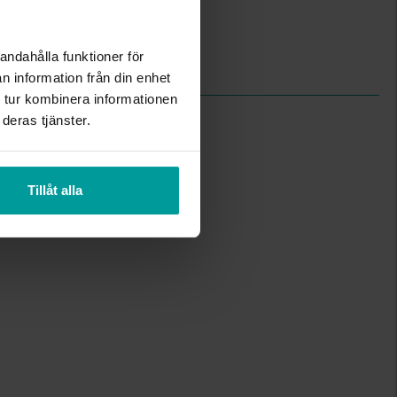
Albrekts Guld
andahålla funktioner för
Konstläder
n information från din enhet
 tur kombinera informationen
deras tjänster.
Tillåt alla