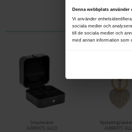
Denna webbplats använder 
Vi använder enhetsidentifierar
sociala medier och analysera 
till de sociala medier och a
med annan information som du 
Smyckeskrin
Nyckelring/väskd
ALBREKTS GULD
ALBREKTS GU