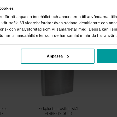
INFO
cookies
VARUMÄRKE
e för att anpassa innehållet och annonserna till användarna, tillh
MATERIAL
vår trafik. Vi vidarebefordrar även sådana identifierare och anna
nnons- och analysföretag som vi samarbetar med. Dessa kan i sin
Liknande produkter
har tillhandahållit eller som de har samlat in när du har använt 
Anpassa
ekor
Fickplunta i rostfritt stål
LD
ALBREKTS GULD