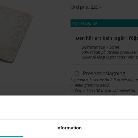
229:-
Storleksguide
Den här artikeln ingår i fö
Sommarrea - 50%!
50% rabatt på utvalda produkter.
Gäller så långt lagret räcker eller
Presentinslagning
Lagervara. Leveranstid 2-5 arbetsdagar
✅ Alltid grymma deals.
✅ Öppet köp i 30 dagar vid onlineköp.
✅ Fri frakt till ombud vid köp över 500 k
L
Information