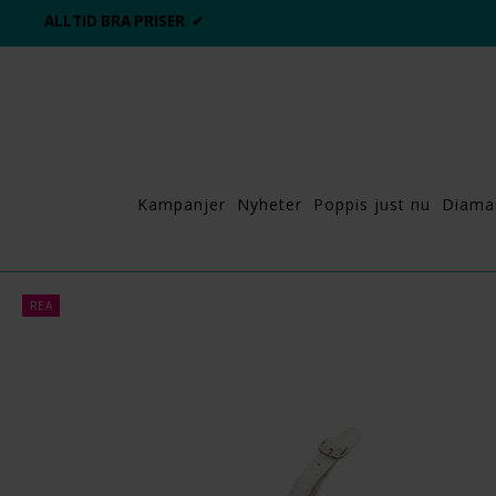
ALLTID BRA PRISER ✔
Kampanjer
Nyheter
Poppis just nu
Diama
REA