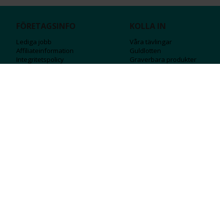
FÖRETAGSINFO
KOLLA IN
Lediga jobb
Våra tävlingar
Affiliateinformation
Guldlotten
Integritetspolicy
Graverbara produ
kter
Köpvillkor
Rosa Bandet
Ångra Köp
Wolt
Tips & råd
Black Friday
Bröllopsmässa
Alla erbjudanden