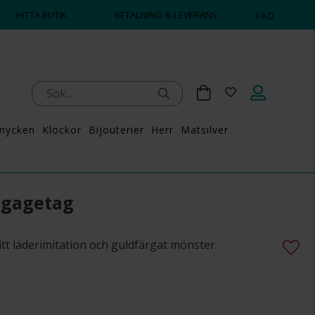
HITTA BUTIK
BETALNING & LEVERANS
FAQ
mycken
Klockor
Bijouterier
Herr
Matsilver
agagetag
tt läderimitation och guldfärgat mönster.