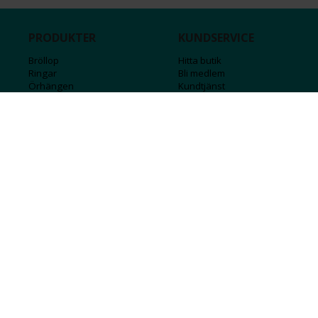
PRODUKTER
KUNDSERVICE
Bröllop
Hitta butik
Ringar
Bli medlem
Örhängen
Kundtjänst
Armband
Kontakta oss
Halsband
Guide för kedjor
Hängsmycken
Sälj ditt guld
Herr
Försäkringar
Till hemmet
Presentkort
Stål
Bokstavssmycken
Månadsstenar och stjärntecken