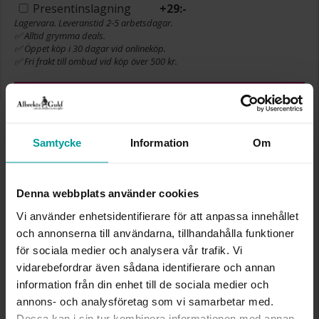
Presentinslagning
+
29:-
Lagervara. Leveranstid 2-5 arbetsdagar.
✅ Alltid grymma deals.
✅ Öppet köp i 30 dagar vid onlineköp.
✅ Fri frakt till ombud vid köp över 500 kr.
LÄGG I VARUKORGEN
Samtycke
Information
Om
INFO
Denna webbplats använder cookies
DJUP CA (CM)
9
HÖJD CA (CM)
3
Vi använder enhetsidentifierare för att anpassa innehållet
LÄNGD CA (CM)
9
och annonserna till användarna, tillhandahålla funktioner
VARUMÄRKE
Albrekts Guld
för sociala medier och analysera vår trafik. Vi
MATERIAL
papp, polyester
vidarebefordrar även sådana identifierare och annan
information från din enhet till de sociala medier och
Liknande produkter
annons- och analysföretag som vi samarbetar med.
Dessa kan i sin tur kombinera informationen med annan