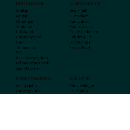
PRODUKTER
KUNDSERVICE
Bröllop
Hitta butik
Ringar
Bli medlem
Örhängen
Kundtjänst
Armband
Kontakta oss
Halsband
Guide för kedjor
Hängsmycken
Sälj ditt guld
Herr
Försäkringar
Till hemmet
Presentkort
Stål
Bokstavssmycken
Månadsstenar och
stjärntecken
FÖRETAGSINFO
KOLLA IN
Lediga jobb
Våra tävlingar
Företagskund
Guldlotten
Affiliateinformation
Graverbara produkter
Integritetspolicy
Rosa Bandet
Köpvillkor
Wolt
Tips & råd
Black Friday
Bröllopsmässa
Alla erbjudanden