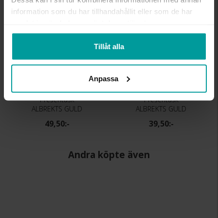
information som du har tillhandahållit eller som de har
samlat in när du har använt deras tjänster.
Tillåt alla
Anpassa
Presentask
Presentask
ALBREKTS GULD
ALBREKTS GULD
49,50:-
39,50:-
Andra köpte även