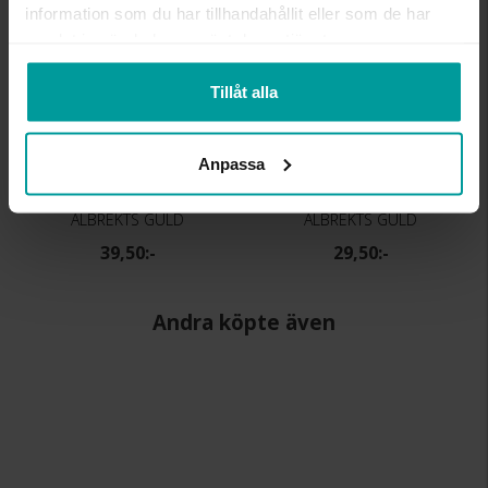
information som du har tillhandahållit eller som de har
samlat in när du har använt deras tjänster.
Tillåt alla
Anpassa
Presentask
Presentask
ALBREKTS GULD
ALBREKTS GULD
39,50:-
29,50:-
Andra köpte även