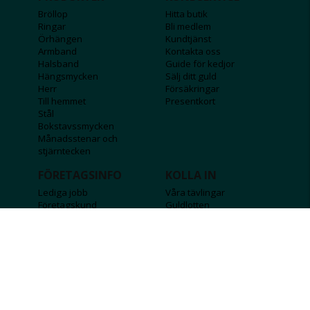
Bröllop
Hitta butik
Ringar
Bli medlem
Örhängen
Kundtjänst
Armband
Kontakta oss
Halsband
Guide för kedjor
Hängsmycken
Sälj ditt guld
Herr
Försäkringar
Till hemmet
Presentkort
Stål
Bokstavssmycken
Månadsstenar och
stjärntecken
FÖRETAGSINFO
KOLLA IN
Lediga jobb
Våra tävlingar
Företagskund
Guldlotten
Affiliateinformation
Graverbara produkter
Integritetspolicy
Rosa Bandet
Köpvillkor
Wolt
Tips & råd
Black Friday
Bröllopsmässa
Alla erbjudanden
FÖLJ OSS