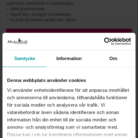
Lagervara. Leveranstid 2-5 arbetsdagar.
✅ Alltid grymma deals.
✅ Öppet köp i 30 dagar vid onlineköp.
✅ Fri frakt till ombud vid köp över 500 kr.
LÄGG I VARUKORGEN
Samtycke
Information
Om
INFO
DJUP CA (CM)
5
Denna webbplats använder cookies
HÖJD CA (CM)
4
Vi använder enhetsidentifierare för att anpassa innehållet
LÄNGD CA (CM)
5
och annonserna till användarna, tillhandahålla funktioner
VARUMÄRKE
Albrekts Guld
MATERIAL
papp, polyester
för sociala medier och analysera vår trafik. Vi
vidarebefordrar även sådana identifierare och annan
information från din enhet till de sociala medier och
Liknande produkter
annons- och analysföretag som vi samarbetar med.
Dessa kan i sin tur kombinera informationen med annan