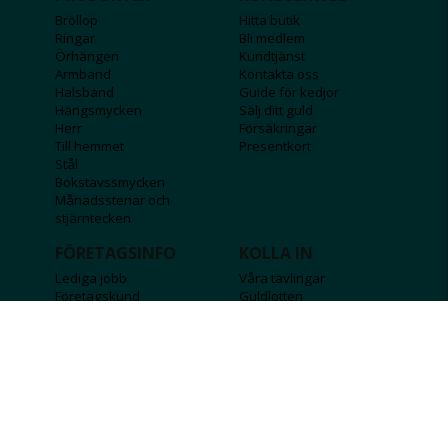
Bröllop
Hitta butik
Ringar
Bli medlem
Örhängen
Kundtjänst
Armband
Kontakta oss
Halsband
Guide för kedjor
Hängsmycken
Sälj ditt guld
Herr
Försäkringar
Till hemmet
Presentkort
Stål
Bokstavssmycken
Månadsstenar och
stjärntecken
FÖRETAGSINFO
KOLLA IN
Lediga jobb
Våra tävlingar
Företagskund
Guldlotten
Affiliateinformation
Graverbara produkter
Integritetspolicy
Rosa Bandet
Köpvillkor
Wolt
Tips & råd
Black Friday
Bröllopsmässa
Alla erbjudanden
FÖLJ OSS