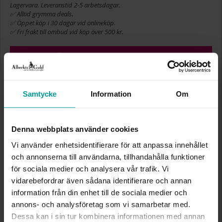
Lagervara. Leveranstid 2-5 arbetsdagar.
✅ Alltid grymma deals.
✅ Öppet köp i 30 dagar vid onlineköp.
✅ Fri frakt till ombud vid köp över 500 kr.
LÄGG I VARUKORGEN
Samtycke
Information
Om
INFO
DJUP CA (CM)
5
Denna webbplats använder cookies
HÖJD CA (CM)
4
Vi använder enhetsidentifierare för att anpassa innehållet
LÄNGD CA (CM)
5
och annonserna till användarna, tillhandahålla funktioner
VARUMÄRKE
Albrekts Guld
MATERIAL
papp,polyester
för sociala medier och analysera vår trafik. Vi
vidarebefordrar även sådana identifierare och annan
information från din enhet till de sociala medier och
Liknande produkter
annons- och analysföretag som vi samarbetar med.
Dessa kan i sin tur kombinera informationen med annan