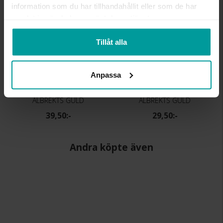
information som du har tillhandahållit eller som de har
samlat in när du har använt deras tjänster.
Tillåt alla
Anpassa
Presentask
Presentask
ALBREKTS GULD
ALBREKTS GULD
39,50:-
29,50:-
Andra köpte även