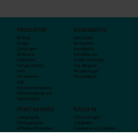
PRODUKTER
KUNDSERVICE
Bröllop
Hitta butik
Ringar
Bli medlem
Örhängen
Kundtjänst
Armband
Kontakta oss
Halsband
Guide för kedjor
Hängsmycken
Sälj ditt guld
Herr
Försäkringar
Till hemmet
Presentkort
Stål
Bokstavssmycken
Månadsstenar och
stjärntecken
FÖRETAGSINFO
KOLLA IN
Lediga jobb
Våra tävlingar
Företagskund
Guldlotten
Affiliateinformation
Graverbara produkter
Integritetspolicy
Rosa Bandet