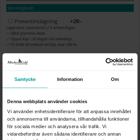
Storleksguide
Presentinslagning
+
29:-
Lagervara. Leveranstid 2-5 arbetsdagar.
✅ Alltid grymma deals.
✅ Öppet köp i 30 dagar vid onlineköp.
✅ Fri frakt till ombud vid köp över 500 kr.
VÄLJ STORLEK FÖR ATT LÄGGA I
VARUKORGEN
Samtycke
Information
Om
INFO
Denna webbplats använder cookies
Vi använder enhetsidentifierare för att anpassa innehållet
BREDD CA (MM)
3-12
VARUMÄRKE
Albrekts Guld
och annonserna till användarna, tillhandahålla funktioner
MATERIAL
Guld
för sociala medier och analysera vår trafik. Vi
ÄDELMETALL
18K Gold
vidarebefordrar även sådana identifierare och annan
DETALJER
Matt yta. Ihålig klack