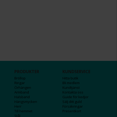
PRODUKTER
KUNDSERVICE
Bröllop
Hitta butik
Ringar
Bli medlem
Örhängen
Kundtjänst
Armband
Kontakta oss
Halsband
Guide för kedjor
Hängsmycken
Sälj ditt guld
Herr
Försäkringar
Till hemmet
Presentkort
Stål