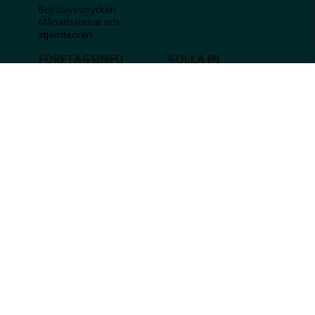
Bokstavssmycken
Månadsstenar och
stjärntecken
FÖRETAGSINFO
KOLLA IN
Lediga jobb
Våra tävlingar
Företagskund
Guldlotten
Affiliateinformation
Graverbara produkter
Integritetspolicy
Rosa Bandet
Köpvillkor
Wolt
Tips & råd
Black Friday
Bröllopsmässa
Alla erbjudanden
FÖLJ OSS
MISSA INGA DEALS!