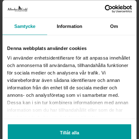
Presentinslagning
+
29:-
Lagervara. Leveranstid 2-5 arbetsdagar.
✅ Alltid grymma deals.
✅ Öppet köp i 30 dagar vid onlineköp.
Samtycke
Information
Om
✅ Fri frakt till ombud vid köp över 500 kr.
VÄLJ STORLEK FÖR ATT LÄGGA I
Denna webbplats använder cookies
VARUKORGEN
Vi använder enhetsidentifierare för att anpassa innehållet
och annonserna till användarna, tillhandahålla funktioner
för sociala medier och analysera vår trafik. Vi
vidarebefordrar även sådana identifierare och annan
INFO
information från din enhet till de sociala medier och
annons- och analysföretag som vi samarbetar med.
BREDD CA (MM)
3,7-5,7
Dessa kan i sin tur kombinera informationen med annan
HÖJD CA (MM)
1
information som du har tillhandahållit eller som de har
VARUMÄRKE
Albrekts Guld
samlat in när du har använt deras tjänster.
MATERIAL
Guld
ÄDELMETALL
18K Gold
STEN/PÄRLA
Kubisk zirkonia
Tillåt alla
VIKT CA (GRAM)
1,38