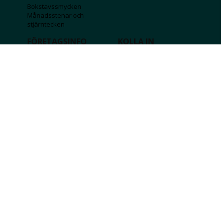
Bokstavssmycken
Månadsstenar och
stjärntecken
FÖRETAGSINFO
KOLLA IN
Lediga jobb
Våra tävlingar
Företagskund
Guldlotten
Affiliateinformation
Graverbara produkter
Integritetspolicy
Rosa Bandet
Köpvillkor
Wolt
Tips & råd
Black Friday
Bröllopsmässa
Alla erbjudanden
FÖLJ OSS
MISSA INGA DEALS!