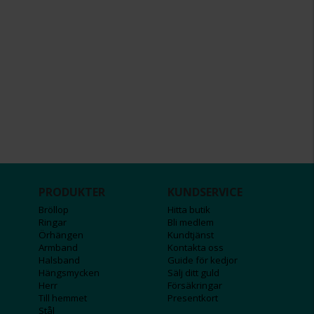
PRODUKTER
KUNDSERVICE
Bröllop
Hitta butik
Ringar
Bli medlem
Örhängen
Kundtjänst
Armband
Kontakta oss
Halsband
Guide för kedjor
Hängsmycken
Sälj ditt guld
Herr
Försäkringar
Till hemmet
Presentkort
Stål