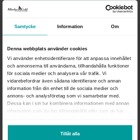
Storleksguide
Presentinslagning
+
29:-
Lagervara. Leveranstid 2-5 arbetsdagar.
✅ Alltid grymma deals.
Samtycke
Information
Om
✅ Öppet köp i 30 dagar vid onlineköp.
✅ Fri frakt till ombud vid köp över 500 kr.
Denna webbplats använder cookies
VÄLJ STORLEK FÖR ATT LÄGGA I
Vi använder enhetsidentifierare för att anpassa innehållet
VARUKORGEN
och annonserna till användarna, tillhandahålla funktioner
för sociala medier och analysera vår trafik. Vi
vidarebefordrar även sådana identifierare och annan
information från din enhet till de sociala medier och
INFO
annons- och analysföretag som vi samarbetar med.
Dessa kan i sin tur kombinera informationen med annan
BREDD CA (MM)
1
information som du har tillhandahållit eller som de har
HÖJD CA (MM)
1.5
samlat in när du har använt deras tjänster.
VARUMÄRKE
Albrekts Guld
MATERIAL
Silver
STEN/PÄRLA
Kubisk zirkonia
Tillåt alla
DETALJER
Rhodinerat