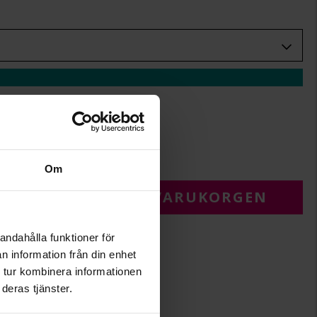
+
29:-
.
r.
Om
 FÖR ATT LÄGGA I VARUKORGEN
andahålla funktioner för
n information från din enhet
 tur kombinera informationen
deras tjänster.
13,8
6,5