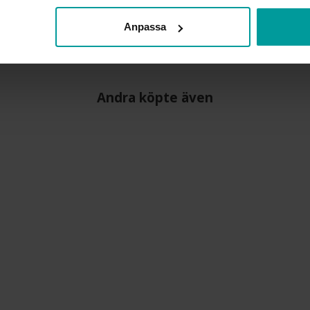
VARUMÄRKE
MATERIAL
Anpassa
STEN/PÄRLA
Andra köpte även