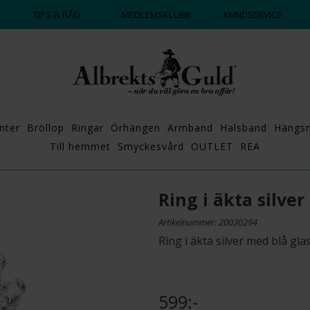
DAGS ATT POPPA?
💍💘
TIPS & RÅD
MEDLEMSKLUBB
KUNDSERVICE
nter
Bröllop
Ringar
Örhängen
Armband
Halsband
Hängs
Till hemmet
Smyckesvård
OUTLET
REA
Ring i äkta silver
Artikelnummer: 20030294
Ring i äkta silver med blå gla
599:-