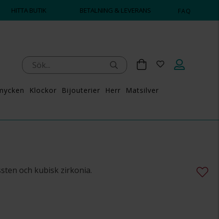
HITTA BUTIK
BETALNING & LEVERANS
FAQ
mycken
Klockor
Bijouterier
Herr
Matsilver
ssten och kubisk zirkonia.