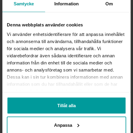
✅ Alltid grymma deals.
Samtycke
Information
Om
✅ Öppet köp i 30 dagar vid onlineköp.
✅ Fri frakt till ombud vid köp över 500 kr.
Denna webbplats använder cookies
VÄLJ STORLEK FÖR ATT LÄGGA I
Vi använder enhetsidentifierare för att anpassa innehållet
VARUKORGEN
och annonserna till användarna, tillhandahålla funktioner
för sociala medier och analysera vår trafik. Vi
vidarebefordrar även sådana identifierare och annan
INFO
information från din enhet till de sociala medier och
annons- och analysföretag som vi samarbetar med.
BREDD CA (MM)
6-29
Dessa kan i sin tur kombinera informationen med annan
VARUMÄRKE
Albrekts Guld
information som du har tillhandahållit eller som de har
MATERIAL
Silver
samlat in när du har använt deras tjänster.
Tillåt alla
Andra köpte även
Anpassa