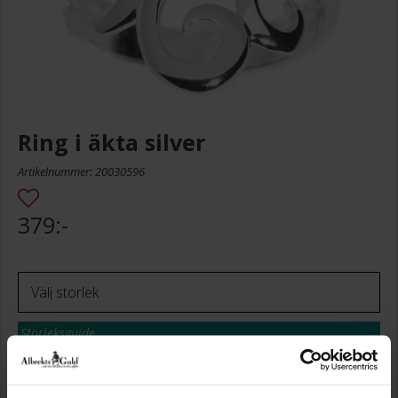
Ring i äkta silver
Artikelnummer: 20030596
379:-
Storleksguide
Presentinslagning
+
29:-
Lagervara. Leveranstid 2-5 arbetsdagar.