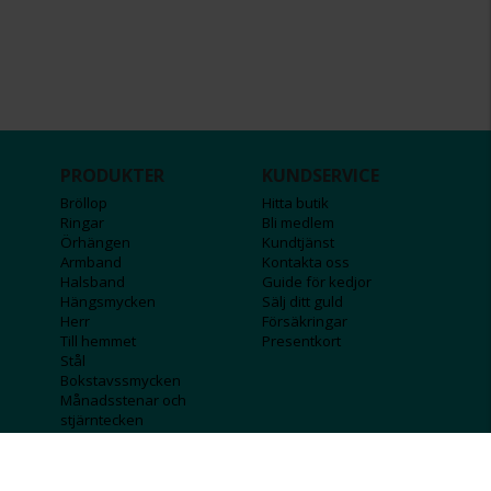
PRODUKTER
KUNDSERVICE
Bröllop
Hitta butik
Ringar
Bli medlem
Örhängen
Kundtjänst
Armband
Kontakta oss
Halsband
Guide för kedjor
Hängsmycken
Sälj ditt guld
Herr
Försäkringar
Till hemmet
Presentkort
Stål
Bokstavssmycken
Månadsstenar och
stjärntecken
FÖRETAGSINFO
KOLLA IN
Lediga jobb
Våra tävlingar