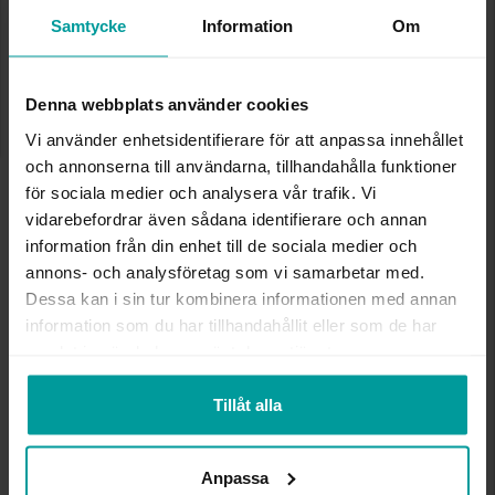
✅ Alltid grymma deals.
Samtycke
Information
Om
✅ Öppet köp i 30 dagar vid onlineköp.
✅ Fri frakt till ombud vid köp över 500 kr.
VÄLJ STORLEK FÖR ATT LÄGGA I
Denna webbplats använder cookies
VARUKORGEN
Vi använder enhetsidentifierare för att anpassa innehållet
och annonserna till användarna, tillhandahålla funktioner
för sociala medier och analysera vår trafik. Vi
vidarebefordrar även sådana identifierare och annan
INFO
information från din enhet till de sociala medier och
annons- och analysföretag som vi samarbetar med.
BREDD CA (MM)
2
Dessa kan i sin tur kombinera informationen med annan
HÖJD CA (MM)
2
information som du har tillhandahållit eller som de har
VARUMÄRKE
Albrekts Guld
samlat in när du har använt deras tjänster.
MATERIAL
Silver
Tillåt alla
Andra köpte även
Anpassa