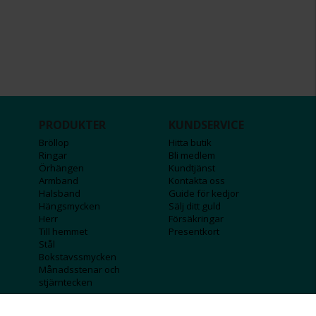
PRODUKTER
KUNDSERVICE
Bröllop
Hitta butik
Ringar
Bli medlem
Örhängen
Kundtjänst
Armband
Kontakta oss
Halsband
Guide för kedjor
Hängsmycken
Sälj ditt guld
Herr
Försäkringar
Till hemmet
Presentkort
Stål
Bokstavssmycken
Månadsstenar och
stjärntecken
FÖRETAGSINFO
KOLLA IN