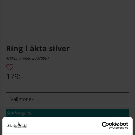
Ring i äkta silver
Artikelnummer: 20030861
179:-
Storleksguide
Presentinslagning
+
29:-
Lagervara. Leveranstid 2-5 arbetsdagar.