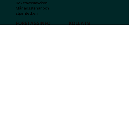
Bokstavssmycken
Månadsstenar och
stjärntecken
FÖRETAGSINFO
KOLLA IN
Lediga jobb
Våra tävlingar
Företagskund
Guldlotten
Affiliateinformation
Graverbara produkter
Integritetspolicy
Rosa Bandet
Köpvillkor
Wolt
Tips & råd
Black Friday
Bröllopsmässa
Alla erbjudanden
FÖLJ OSS
MISSA INGA DEALS!