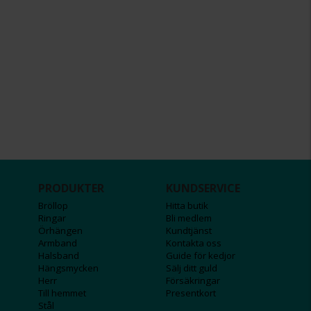
PRODUKTER
KUNDSERVICE
Bröllop
Hitta butik
Ringar
Bli medlem
Örhängen
Kundtjänst
Armband
Kontakta oss
Halsband
Guide för kedjor
Hängsmycken
Sälj ditt guld
Herr
Försäkringar
Till hemmet
Presentkort
Stål