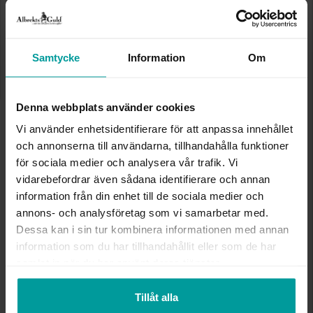
Storleksguide
Presentinslagning
+
29:-
Denna artikel är tillfälligt slut i webbshoppen.
Samtycke
Information
Om
Vänligen kontakta butik för information om
lagersaldo.
Lagervara. Leveranstid 2-5 arbetsdagar.
Denna webbplats använder cookies
✅ Alltid grymma deals.
✅ Öppet köp i 30 dagar vid onlineköp.
Vi använder enhetsidentifierare för att anpassa innehållet
✅ Fri frakt till ombud vid köp över 500 kr.
och annonserna till användarna, tillhandahålla funktioner
för sociala medier och analysera vår trafik. Vi
SLUT I LAGER
vidarebefordrar även sådana identifierare och annan
information från din enhet till de sociala medier och
INFO
annons- och analysföretag som vi samarbetar med.
Dessa kan i sin tur kombinera informationen med annan
information som du har tillhandahållit eller som de har
BREDD CA (MM)
8,20
HÖJD CA (MM)
3,56
samlat in när du har använt deras tjänster.
VARUMÄRKE
Albrekts Guld
MATERIAL
Silver
Tillåt alla
STEN/PÄRLA
Kubisk zirkonia